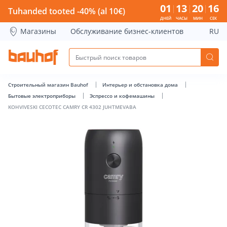
KOHVIVESKI CECOTEC CAMRY CR 4302 JUHTMEVABA - Bauhof
01
13
20
16
Tuhanded tooted -40% (al 10€)
ДНЕЙ
ЧАСЫ
МИН
СЕК
Магазины
Обслуживание бизнес-клиентов
RU
Строительный магазин Bauhof
Интерьер и обстановка дома
Бытовые электроприборы
Эспрессо и кофемашины
KOHVIVESKI CECOTEC CAMRY CR 4302 JUHTMEVABA