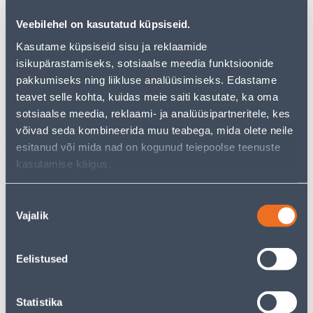
альтернативы из той же
категории товаров
, которые
Veebilehel on kasutatud küpsiseid.
могут вам понравиться!
Но ваш шопинг не должен заканчиваться здесь - вы
Kasutame küpsiseid sisu ja reklaamide
можете продолжить свои исследования, вернувшись
isikupärastamiseks, sotsiaalse meedia funktsioonide
главную страницу
или используя нашу мощную
pakkumiseks ning liikluse analüüsimiseks. Edastame
функцию поиска, чтобы найти еще более приятные
teavet selle kohta, kuidas meie saiti kasutate, ka oma
варианты. Удачных покупок!
sotsiaalse meedia, reklaami- ja analüüsipartneritele, kes
võivad seda kombineerida muu teabega, mida olete neile
esitanud või mida nad on kogunud teiepoolse teenuste
• 14-päevane tagastusõigus.
kasutamise käigus.
• HANKIJA LAOST TELLITAV TOODE
Nõusoleku
Vajalik
valik
Доставка невозможна
Eelistused
Описание
Statistika