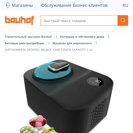
JÄÄTISEMASIN CECOTEC GELACY 1200 TOUCH CAPACITY 1,2L 
Магазины
Обслуживание бизнес-клиентов
RU
Строительный магазин Bauhof
Интерьер и обстановка дома
Бытовые электроприборы
Машины для мороженого
JÄÄTISEMASIN CECOTEC GELACY 1200 TOUCH CAPACITY 1,2L