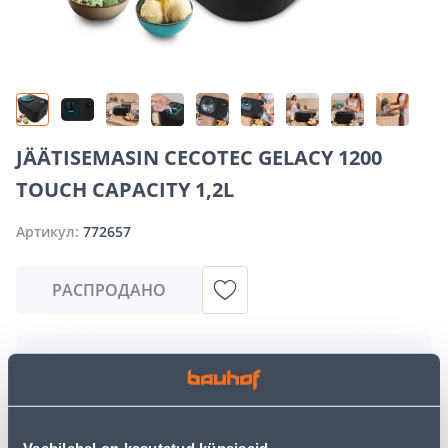
JÄÄTISEMASIN CECOTEC GELACY 1200
TOUCH CAPACITY 1,2L
Артикул:
772657
РАСПРОДАНО
Извините, но запрашиваемый вами товар в
настоящее время временно отсутствует из-за
большого спроса. Однако мы предлагаем отличные
альтернативы из той же
категории товаров
, которые
могут вам понравиться!