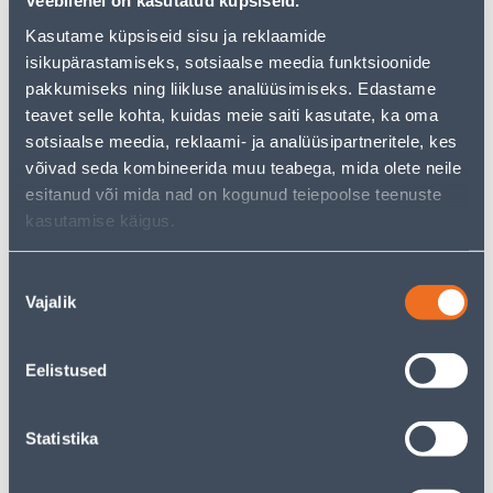
Veebilehel on kasutatud küpsiseid.
Но ваш шопинг не должен заканчиваться здесь - вы
Kasutame küpsiseid sisu ja reklaamide
можете продолжить свои исследования, вернувшись
главную страницу
или используя нашу мощную
isikupärastamiseks, sotsiaalse meedia funktsioonide
функцию поиска, чтобы найти еще более приятные
pakkumiseks ning liikluse analüüsimiseks. Edastame
варианты. Удачных покупок!
teavet selle kohta, kuidas meie saiti kasutate, ka oma
sotsiaalse meedia, reklaami- ja analüüsipartneritele, kes
võivad seda kombineerida muu teabega, mida olete neile
• 14-päevane tagastusõigus.
esitanud või mida nad on kogunud teiepoolse teenuste
• HANKIJA LAOST TELLITAV TOODE
kasutamise käigus.
Доставка невозможна
Nõusoleku
Vajalik
valik
Eelistused
Описание
Спецификация
Statistika