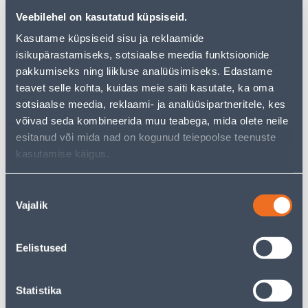
Veebilehel on kasutatud küpsiseid.
Kasutame küpsiseid sisu ja reklaamide
isikupärastamiseks, sotsiaalse meedia funktsioonide
Посмотреть наличие
pakkumiseks ning liikluse analüüsimiseks. Edastame
teavet selle kohta, kuidas meie saiti kasutate, ka oma
• 14-päevane tagastusõigus.
sotsiaalse meedia, reklaami- ja analüüsipartneritele, kes
võivad seda kombineerida muu teabega, mida olete neile
esitanud või mida nad on kogunud teiepoolse teenuste
Предполагаемая доставка 3,69 € от 2-5 tööpäeva
kasutamise käigus.
Посылочный автомат от 2,29 € с 2-5 tööpäeva
Nõusoleku
Забрать в магазине, с 09.08.2026
Vajalik
valik
Eelistused
Описание
Statistika
Спецификация