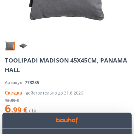
TOOLIPADI MADISON 45X45CM, PANAMA
HALL
Артикул:
773285
Скидка
действительно до
31.8.2026
15
.99 €
6
.99 €
/ tk
−
+
ДОБАВИТЬ В КОРЗИНУ