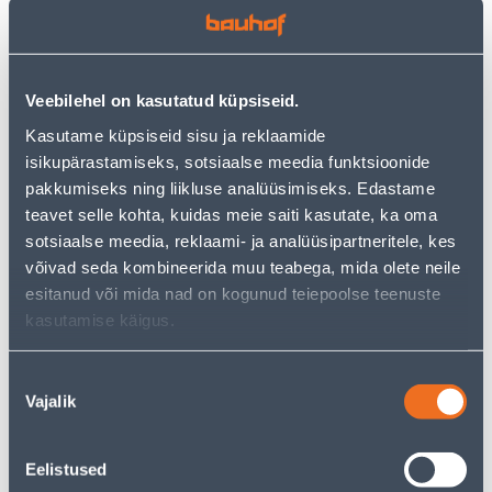
цен обычного магазина
−
+
ДОБАВИТЬ В КОРЗИНУ
Veebilehel on kasutatud küpsiseid.
Kasutame küpsiseid sisu ja reklaamide
isikupärastamiseks, sotsiaalse meedia funktsioonide
Посмотреть наличие
pakkumiseks ning liikluse analüüsimiseks. Edastame
teavet selle kohta, kuidas meie saiti kasutate, ka oma
sotsiaalse meedia, reklaami- ja analüüsipartneritele, kes
• Vastupidav ja mitmekülgne tõsterihm raskete
võivad seda kombineerida muu teabega, mida olete neile
koormate tõstmiseks.
esitanud või mida nad on kogunud teiepoolse teenuste
• Pikkus on 4 m.
kasutamise käigus.
• 14-päevane tagastusõigus.
• HANKIJA LAOST TELLITAV TOODE
Nõusoleku
Vajalik
valik
Предполагаемая доставка 4,19 € от 17.08.2026
Посылочный автомат от 2,29 € с 17.08.2026
Eelistused