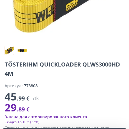
TÕSTERIHM QUICKLOADER QLWS3000HD
4M
Артикул:
773808
45
.99 €
/tk
29
.89 €
Э-цена для авторизированного клиента
Скидка
16
.
10 €
(35%)
Специальные цены интернет-магазина могут отличаться от