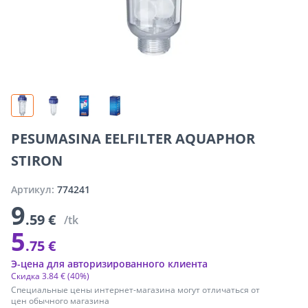
PESUMASINA EELFILTER AQUAPHOR
STIRON
Артикул:
774241
9
.59 €
/tk
5
.75 €
Э-цена для авторизированного клиента
Скидка
3
.
84 €
(40%)
Специальные цены интернет-магазина могут отличаться от
цен обычного магазина