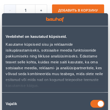
−
+
ДОБАВИТЬ В КОРЗИНУ
Veebilehel on kasutatud küpsiseid.
Посмотреть наличие
Kasutame küpsiseid sisu ja reklaamide
• Katlakivivastane filter boileritele, pesumasinatele ja
isikupärastamiseks, sotsiaalse meedia funktsioonide
kohvimasinatele.
pakkumiseks ning liikluse analüüsimiseks. Edastame
• Tõhus lahendus katlakivi tekke vähendamiseks
teavet selle kohta, kuidas meie saiti kasutate, ka oma
kodustes veesüsteemides.
sotsiaalse meedia, reklaami- ja analüüsipartneritele, kes
• Sisaldab naatriumpolüfosfaati, mis seob vees
võivad seda kombineerida muu teabega, mida olete neile
leiduvaid kaltsiumi- ja magneesiumiioone ning hoiab
esitanud või mida nad on kogunud teiepoolse teenuste
need lahustunud kujul, takistades katlakivi ladestumist
kasutamise käigus.
torustikus ja seadmete küttekehadel.
• 14-päevane tagastusõigus
Nõusoleku
Vajalik
valik