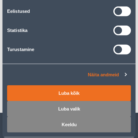
Предполагаемая доставка 3,69 € от 2-5 tööpäeva
Eelistused
Посылочный автомат от 2,29 € с 2-5 tööpäeva
Забрать в магазине, с 08.08.2026
Statistika
Turustamine
Описание
Näita andmeid
Спецификация
Транспорт
Luba kõik
Luba valik
Keeldu
ОБСЛУЖИВАНИЕ ЧАСТНЫХ КЛИЕНТОВ