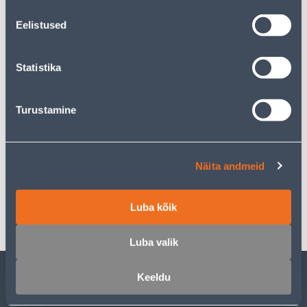
33
.11 €
Ежемесячный платеж
Eelistused
Предполагаемая доставка 4,99 € от 14.08.2026
Statistika
Turustamine
Описание
Näita andmeid
Спецификация
Транспорт
Luba kõik
Luba valik
Keeldu
ОБСЛУЖИВАНИЕ ЧАСТНЫХ КЛИЕНТОВ