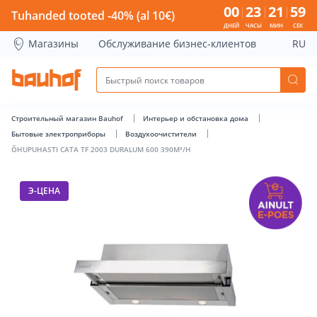
ÕHUPUHASTI CATA TF 2003 DURALUM 600 390M³/H - Bauhof
00
23
21
58
Tuhanded tooted -40% (al 10€)
ДНЕЙ
ЧАСЫ
МИН
СЕК
Магазины
Обслуживание бизнес-клиентов
RU
Строительный магазин Bauhof
Интерьер и обстановка дома
Бытовые электроприборы
Воздухоочистители
ÕHUPUHASTI CATA TF 2003 DURALUM 600 390M³/H
Э-ЦЕНА