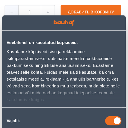
−
+
ДОБАВИТЬ В КОРЗИНУ
Veebilehel on kasutatud küpsiseid.
Посмотреть наличие
Kasutame küpsiseid sisu ja reklaamide
• Õhupuhasti.
isikupärastamiseks, sotsiaalse meedia funktsioonide
• Maksimaalne tõmbevõimsus on 390 m³/h.
pakkumiseks ning liikluse analüüsimiseks. Edastame
• 14-päevane tagastusõigus.
teavet selle kohta, kuidas meie saiti kasutate, ka oma
• HANKIJA LAOST TELLITAV TOODE
sotsiaalse meedia, reklaami- ja analüüsipartneritele, kes
võivad seda kombineerida muu teabega, mida olete neile
esitanud või mida nad on kogunud teiepoolse teenuste
Калькулятор рассрочки
kasutamise käigus.
Депозит
Платежи
Nõusoleku
Vajalik
valik