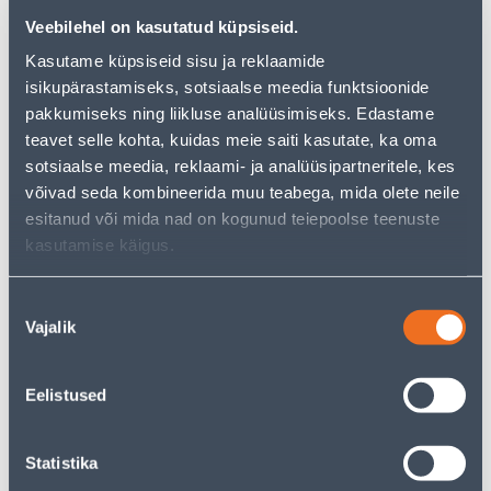
Veebilehel on kasutatud küpsiseid.
Kasutame küpsiseid sisu ja reklaamide
isikupärastamiseks, sotsiaalse meedia funktsioonide
Посмотреть наличие
pakkumiseks ning liikluse analüüsimiseks. Edastame
teavet selle kohta, kuidas meie saiti kasutate, ka oma
• 14-päevane tagastusõigus.
sotsiaalse meedia, reklaami- ja analüüsipartneritele, kes
võivad seda kombineerida muu teabega, mida olete neile
esitanud või mida nad on kogunud teiepoolse teenuste
Предполагаемая доставка 4,99 € от 2-5 tööpäeva
kasutamise käigus.
Посылочный автомат от 2,29 € с 2-5 tööpäeva
Nõusoleku
Забрать в магазине, с 09.08.2026
Vajalik
valik
Eelistused
Описание
Statistika
Спецификация