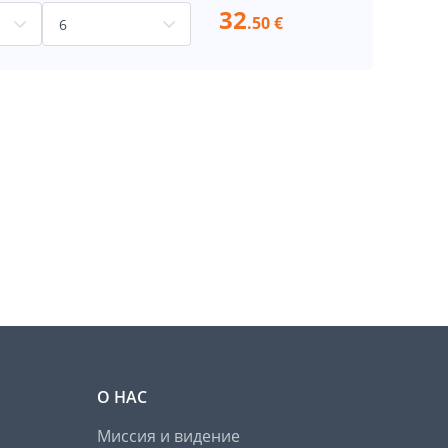
32
.50 €
О НАС
Миссия и видение