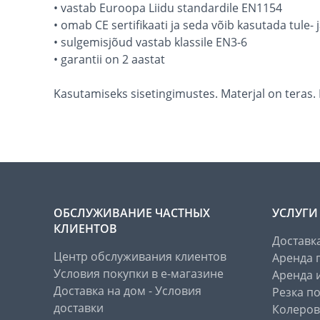
• vastab Euroopa Liidu standardile EN1154
• omab CE sertifikaati ja seda võib kasutada tule- 
• sulgemisjõud vastab klassile EN3-6
• garantii on 2 aastat
Kasutamiseks sisetingimustes. Materjal on teras.
ОБСЛУЖИВАНИЕ ЧАСТНЫХ
УСЛУГИ
КЛИЕНТОВ
Доставк
Центр обслуживания клиентов
Аренда 
Условия покупки в е-магазине
Аренда 
Доставка на дом - Условия
Резка п
доставки
Колеров