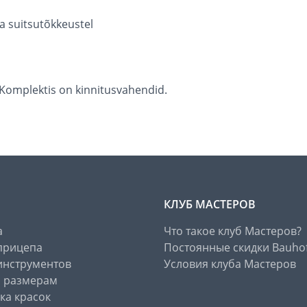
ja suitsutõkkeustel
 Komplektis on kinnitusvahendid.
КЛУБ МАСТЕРОВ
а
Что такое клуб Мастеров?
прицепа
Постоянные скидки Bauho
инструментов
Условия клуба Мастеров
о размерам
ка красок