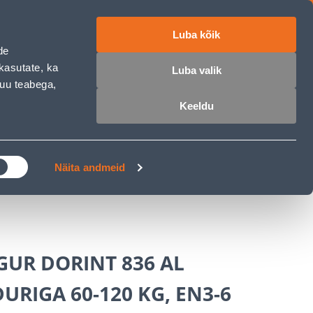
Luba kõik
работе
ET
RU
EN
de
kasutate, ka
Luba valik
muu teabega,
Войти
Избранное
Корзина
Keeldu
РОЧКА
КЛУБ МАСТЕРОВ
БЛОГИ
Näita andmeid
GUR DORINT 836 AL
URIGA 60-120 KG, EN3-6