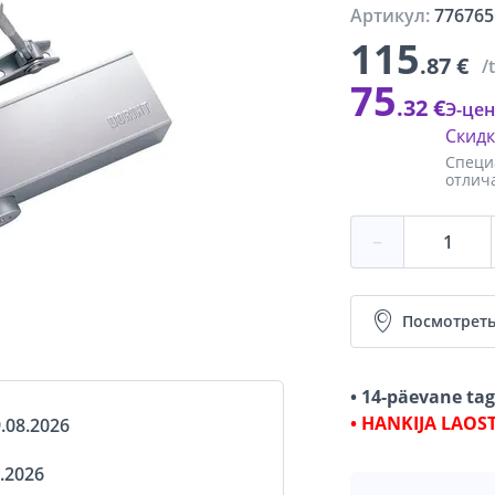
Артикул:
776765
115
.87 €
/
75
.32 €
Э-цен
Скид
Специ
отлич
−
Посмотреть
• 14-päevane ta
• HANKIJA LAOS
.08.2026
.2026