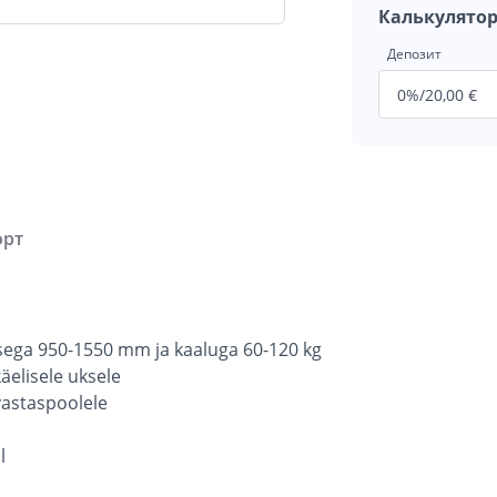
Калькулятор
Депозит
орт
iusega 950-1550 mm ja kaaluga 60-120 kg
äelisele uksele
 vastaspoolele
l