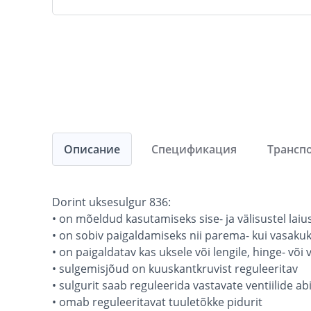
Описание
Спецификация
Трансп
Dorint uksesulgur 836:
• on mõeldud kasutamiseks sise- ja välisustel la
• on sobiv paigaldamiseks nii parema- kui vasakuk
• on paigaldatav kas uksele või lengile, hinge- või
• sulgemisjõud on kuuskantkruvist reguleeritav
• sulgurit saab reguleerida vastavate ventiilide abi
• omab reguleeritavat tuuletõkke pidurit