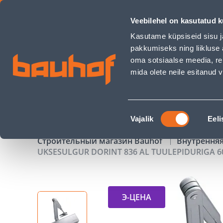
UKSESULGUR DORINT 836 AL TUULEPIDURIGA 60-120 KG, EN3
Veebilehel on kasutatud k
Магазины
Обслуживание бизнес-клиентов
Kasutame küpsiseid sisu j
pakkumiseks ning liikluse 
oma sotsiaalse meedia, re
mida olete neile esitanud
ТОВАРЫ
АКЦИИ
К
Nõusoleku
Vajalik
Eeli
valik
Строительный магазин Bauhof
Внутрення
UKSESULGUR DORINT 836 AL TUULEPIDURIGA 60
Э-ЦЕНА