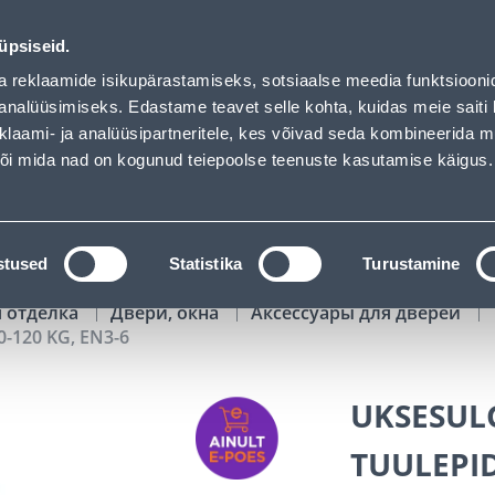
-6 - Bauhof has loaded
00
04
07
35
Kuni 20% LISAKS koodiga!
ДНЕЙ
ЧАСЫ
МИН
СЕК
üpsiseid.
Обслуживание частных клиентов
Услуги
Предложения о 
a reklaamide isikupärastamiseks, sotsiaalse meedia funktsiooni
analüüsimiseks. Edastame teavet selle kohta, kuidas meie saiti 
klaami- ja analüüsipartneritele, kes võivad seda kombineerida 
ПОИСК
 või mida nad on kogunud teiepoolse teenuste kasutamise käigus.
АТАЛОГИ
АРЕНДА ИНСТРУМЕНТОВ
РАСС
stused
Statistika
Turustamine
я отделка
Двери, окна
Аксессуары для дверей
-120 KG, EN3-6
UKSESUL
TUULEPID