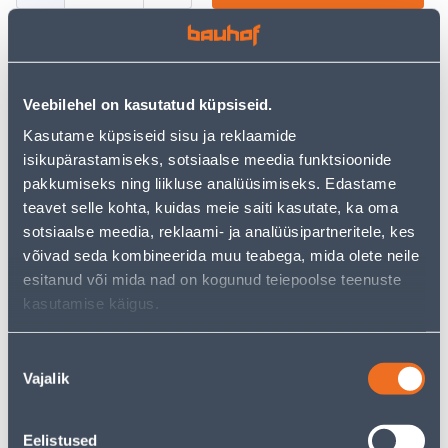
Посмотреть наличие
Veebilehel on kasutatud küpsiseid.
Kasutame küpsiseid sisu ja reklaamide
• 14-päevane tagastusõigus.
isikupärastamiseks, sotsiaalse meedia funktsioonide
pakkumiseks ning liikluse analüüsimiseks. Edastame
Калькулятор рассрочки
teavet selle kohta, kuidas meie saiti kasutate, ka oma
sotsiaalse meedia, reklaami- ja analüüsipartneritele, kes
Депозит
Платежи
võivad seda kombineerida muu teabega, mida olete neile
esitanud või mida nad on kogunud teiepoolse teenuste
kasutamise käigus.
14
.17 €
Ежемесячный платеж
Nõusoleku
Vajalik
valik
Предполагаемая доставка 4,99 € от 2-5 tööpäeva
Eelistused