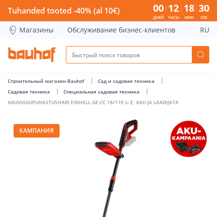
AKUVUUGIPUHASTUSHARI EINHELL GE-CC 18/110 Li E, AKU JA
00
12
18
30
Tuhanded tooted -40% (al 10€)
ДНЕЙ
ЧАСЫ
МИН
СЕК
Магазины
Обслуживание бизнес-клиентов
RU
Строительный магазин Bauhof
Сад и садовая техника
Садовая техника
Специальная садовая техника
AKUVUUGIPUHASTUSHARI EINHELL GE-CC 18/110 Li E, AKU JA LAADIJATA
КАМПАНИЯ