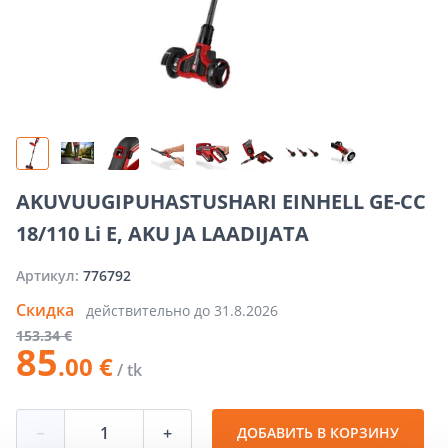
AKUVUUGIPUHASTUSHARI EINHELL GE-CC
18/110 Li E, AKU JA LAADIJATA
Артикул:
776792
Скидка
действительно до
31.8.2026
153
.34 €
85
.00 €
/ tk
−
+
ДОБАВИТЬ В КОРЗИНУ