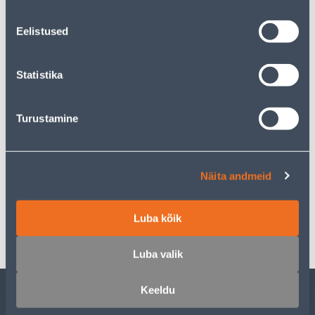
Eelistused
Предполагаемая доставка 4,19 € от 2-5 tööpäeva
Statistika
Забрать в магазине, с 09.08.2026
Turustamine
Описание
Näita andmeid
Спецификация
Luba kõik
Транспорт
Luba valik
Keeldu
ОБСЛУЖИВАНИЕ ЧАСТНЫХ КЛИЕНТОВ