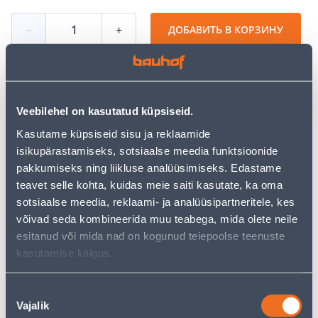
−
+
ДОБАВИТЬ В КОРЗИНУ
Посмотреть наличие
Veebilehel on kasutatud küpsiseid.
Kasutame küpsiseid sisu ja reklaamide
• Sobib murutraktoritele niidulaiusega 108 cm.
isikupärastamiseks, sotsiaalse meedia funktsioonide
• Komplektis 2x tera pikkusega 490 mm.
pakkumiseks ning liikluse analüüsimiseks. Edastame
• 14-päevane tagastusõigus
teavet selle kohta, kuidas meie saiti kasutate, ka oma
sotsiaalse meedia, reklaami- ja analüüsipartneritele, kes
võivad seda kombineerida muu teabega, mida olete neile
Калькулятор рассрочки
esitanud või mida nad on kogunud teiepoolse teenuste
Депозит
Платежи
kasutamise käigus.
Nõusoleku
15
Vajalik
valik
.53 €
Ежемесячный платеж