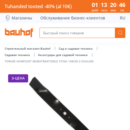
TERADE KOMPLEKT MURUTRAKTORILE STIGA 108CM 2-OSALIN
01
13
20
46
Tuhanded tooted -40% (al 10€)
ДНЕЙ
ЧАСЫ
МИН
СЕК
Магазины
Обслуживание бизнес-клиентов
RU
Строительный магазин Bauhof
Сад и садовая техника
Садовая техника
Аксессуары для садовой техники
TERADE KOMPLEKT MURUTRAKTORILE STIGA 108CM 2-OSALINE
Э-ЦЕНА