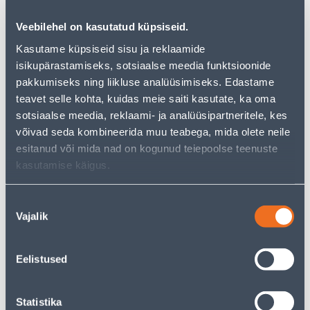
Veebilehel on kasutatud küpsiseid.
Посмотреть наличие
Kasutame küpsiseid sisu ja reklaamide
isikupärastamiseks, sotsiaalse meedia funktsioonide
• Tigude ja nälkjate tõrjumiseks põldudel, köögivilja-,
pakkumiseks ning liikluse analüüsimiseks. Edastame
puuvilja- ja iluaedades ning kasvuhoonetes.
teavet selle kohta, kuidas meie saiti kasutate, ka oma
• Kogus on 1 kg.
sotsiaalse meedia, reklaami- ja analüüsipartneritele, kes
• 14-päevane tagastusõigus.
võivad seda kombineerida muu teabega, mida olete neile
esitanud või mida nad on kogunud teiepoolse teenuste
kasutamise käigus.
Предполагаемая доставка 4,19 € от 2-5 tööpäeva
Посылочный автомат от 2,29 € с 2-5 tööpäeva
Nõusoleku
Vajalik
valik
Забрать в магазине, с 09.08.2026
Eelistused
Описание
Statistika