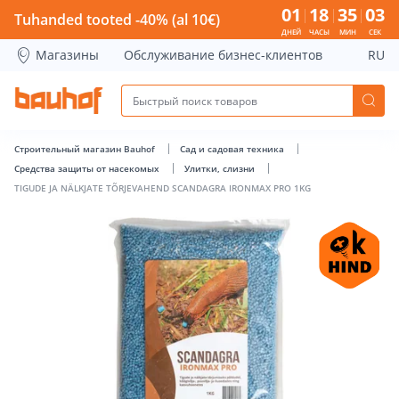
TIGUDE JA NÄLKJATE TÕRJEVAHEND SCANDAGRA IRONMAX PR
01
18
35
03
Tuhanded tooted -40% (al 10€)
ДНЕЙ
ЧАСЫ
МИН
СЕК
Магазины
Обслуживание бизнес-клиентов
RU
Строительный магазин Bauhof
Сад и садовая техника
Средства защиты от насекомых
Улитки, слизни
TIGUDE JA NÄLKJATE TÕRJEVAHEND SCANDAGRA IRONMAX PRO 1KG