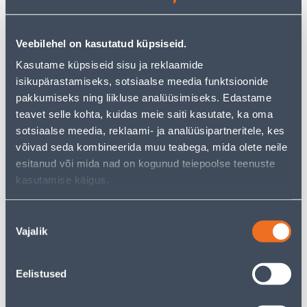
−
+
ДОБАВИТЬ В КОРЗИНУ
Veebilehel on kasutatud küpsiseid.
Kasutame küpsiseid sisu ja reklaamide
isikupärastamiseks, sotsiaalse meedia funktsioonide
pakkumiseks ning liikluse analüüsimiseks. Edastame
Посмотреть наличие
teavet selle kohta, kuidas meie saiti kasutate, ka oma
sotsiaalse meedia, reklaami- ja analüüsipartneritele, kes
• Kergelt vürtsine maitseainesegu.
võivad seda kombineerida muu teabega, mida olete neile
• 14-päevane tagastusõigus
esitanud või mida nad on kogunud teiepoolse teenuste
kasutamise käigus.
Предполагаемая доставка 3,69 € от 2-5 tööpäeva
Nõusoleku
Посылочный автомат от 2,29 € с 2-5 tööpäeva
Vajalik
valik
Забрать в магазине, с 11.08.2026
Eelistused