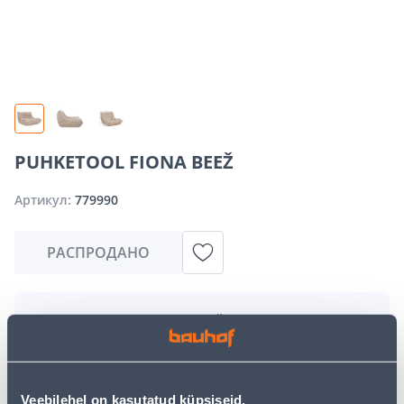
PUHKETOOL FIONA BEEŽ
Артикул:
779990
РАСПРОДАНО
Извините, но запрашиваемый вами товар в
настоящее время временно отсутствует из-за
большого спроса. Однако мы предлагаем отличные
альтернативы из той же
категории товаров
, которые
могут вам понравиться!
Veebilehel on kasutatud küpsiseid.