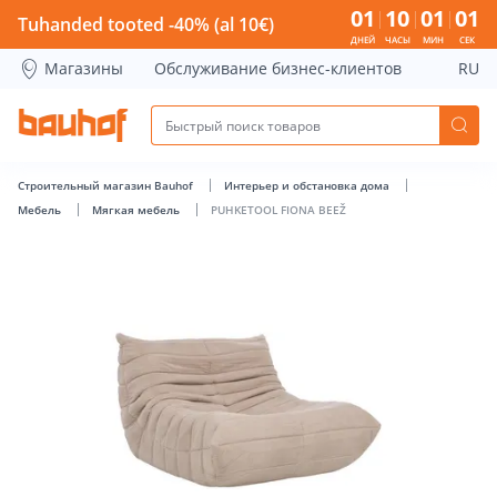
PUHKETOOL FIONA BEEŽ - Bauhof has loaded
01
10
01
00
Tuhanded tooted -40% (al 10€)
ДНЕЙ
ЧАСЫ
МИН
СЕК
Магазины
Обслуживание бизнес-клиентов
RU
Строительный магазин Bauhof
Интерьер и обстановка дома
Мебель
Мягкая мебель
PUHKETOOL FIONA BEEŽ