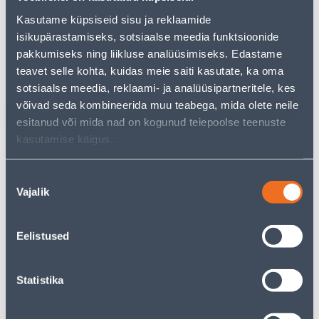
Но ваш шопинг не должен заканчиваться здесь - вы
можете продолжить свои исследования, вернувшись
Kasutame küpsiseid sisu ja reklaamide
главную страницу
или используя нашу мощную
isikupärastamiseks, sotsiaalse meedia funktsioonide
функцию поиска, чтобы найти еще более приятные
pakkumiseks ning liikluse analüüsimiseks. Edastame
варианты. Удачных покупок!
teavet selle kohta, kuidas meie saiti kasutate, ka oma
sotsiaalse meedia, reklaami- ja analüüsipartneritele, kes
• 14-päevane tagastusõigus.
võivad seda kombineerida muu teabega, mida olete neile
• HANKIJA LAOST TELLITAV TOODE
esitanud või mida nad on kogunud teiepoolse teenuste
kasutamise käigus.
Доставка невозможна
Nõusoleku
Vajalik
valik
Описание
Eelistused
Спецификация
Statistika
Транспорт