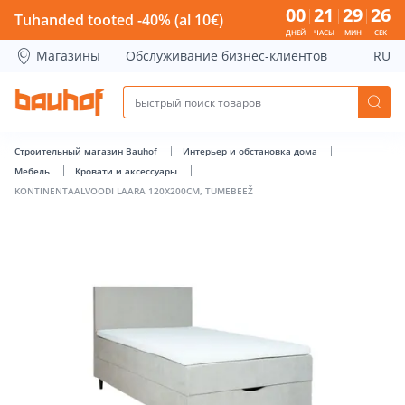
KONTINENTAALVOODI LAARA 120X200CM, TUMEBEEŽ - Bauho
00
21
29
25
Tuhanded tooted -40% (al 10€)
ДНЕЙ
ЧАСЫ
МИН
СЕК
Магазины
Обслуживание бизнес-клиентов
RU
Строительный магазин Bauhof
Интерьер и обстановка дома
Мебель
Кровати и аксессуары
KONTINENTAALVOODI LAARA 120X200CM, TUMEBEEŽ