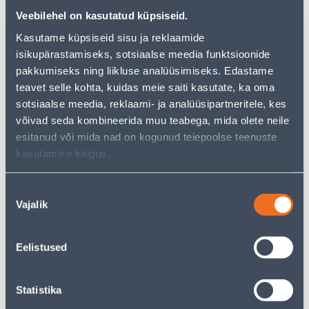
альтернативы из той же
категории товаров
, которые
Veebilehel on kasutatud küpsiseid.
могут вам понравиться!
Kasutame küpsiseid sisu ja reklaamide
Но ваш шопинг не должен заканчиваться здесь - вы
isikupärastamiseks, sotsiaalse meedia funktsioonide
можете продолжить свои исследования, вернувшись
главную страницу
или используя нашу мощную
pakkumiseks ning liikluse analüüsimiseks. Edastame
функцию поиска, чтобы найти еще более приятные
teavet selle kohta, kuidas meie saiti kasutate, ka oma
варианты. Удачных покупок!
sotsiaalse meedia, reklaami- ja analüüsipartneritele, kes
võivad seda kombineerida muu teabega, mida olete neile
esitanud või mida nad on kogunud teiepoolse teenuste
• 14-päevane tagastusõigus.
kasutamise käigus.
• HANKIJA LAOST TELLITAV TOODE
Nõusoleku
Доставка невозможна
Vajalik
valik
Eelistused
Описание
Statistika
Спецификация