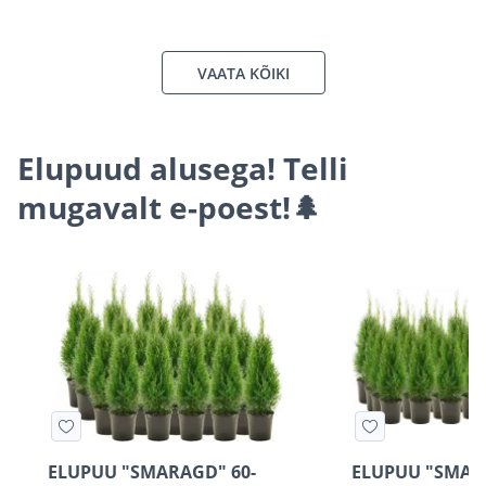
VAATA KÕIKI
Elupuud alusega! Telli
mugavalt e-poest!🌲
ELUPUU "SMARAGD" 60-
ELUPUU "SMAR