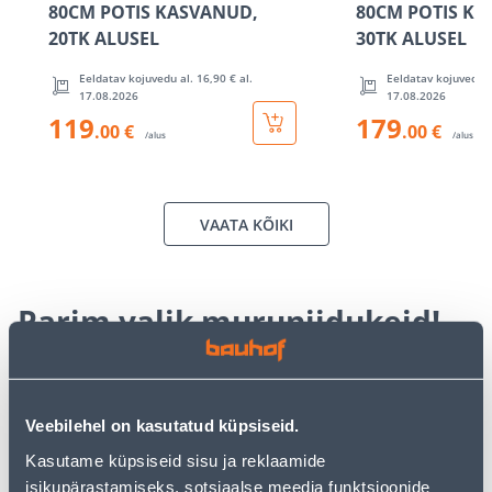
80CM POTIS KASVANUD,
80CM POTIS K
20TK ALUSEL
30TK ALUSEL
Eeldatav kojuvedu al. 16,90 € al.
Eeldatav kojuvedu al
17.08.2026
17.08.2026
119
179
.00 €
.00 €
/alus
/alus
VAATA KÕIKI
Parim valik muruniidukeid!
KAMPAANIA
Veebilehel on kasutatud küpsiseid.
Kasutame küpsiseid sisu ja reklaamide
isikupärastamiseks, sotsiaalse meedia funktsioonide