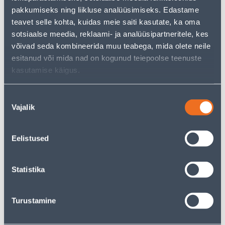
pakkumiseks ning liikluse analüüsimiseks. Edastame
teavet selle kohta, kuidas meie saiti kasutate, ka oma
sotsiaalse meedia, reklaami- ja analüüsipartneritele, kes
MURUNIIDUK CLINT CL-53-
AKUMURUNIID
võivad seda kombineerida muu teabega, mida olete neile
ZERO
POWERMAX DUO
esitanud või mida nad on kogunud teiepoolse teenuste
P4A AKU JA KII
kasutamise käigus.
Nõusoleku
Vajalik
valik
Eeldatav kojuvedu 5
Eeldatav kojuvedu 8,29 € al. 2-5
tööpäeva
846
.67 €
477
229
.00 €
Eelistused
.00 €
/ tk
/tk
Statistika
VAATA KÕIKI
Turustamine