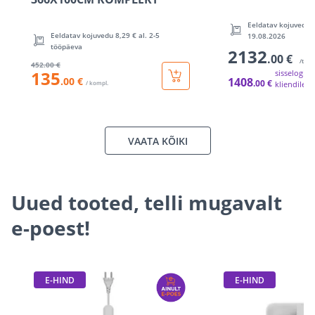
Eeldatav kojuvedu 2
Eeldatav kojuvedu 8,29 € al. 2-5
19.08.2026
tööpäeva
2132
.00 €
/tk
452
.00 €
135
sisselogitu
.00 €
1408
.00 €
/ kompl.
kliendile
VAATA KÕIKI
Uued tooted, telli mugavalt
e-poest!
E-HIND
E-HIND