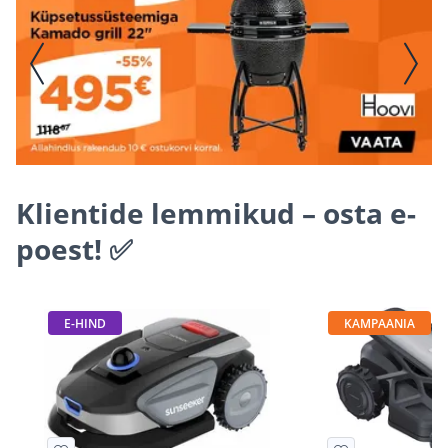
Klientide lemmikud – osta e-
poest! ✅
E-HIND
KAMPAANIA