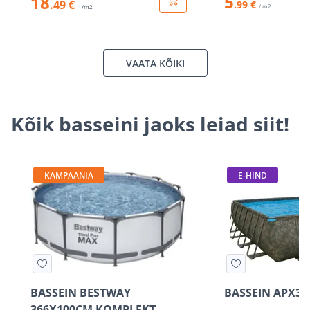
5
18
.49 €
.99 €
/ m2
/m2
VAATA KÕIKI
Kõik basseini jaoks leiad siit!
KAMPAANIA
E-HIND
BASSEIN BESTWAY
BASSEIN APX36
366X100CM KOMPLEKT