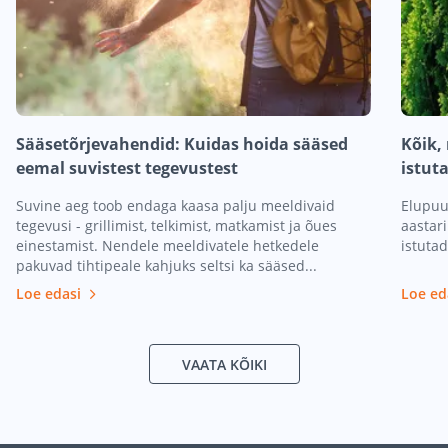
Sääsetõrjevahendid: Kuidas hoida sääsed
Kõik,
eemal suvistest tegevustest
istut
Suvine aeg toob endaga kaasa palju meeldivaid
Elupuu
tegevusi - grillimist, telkimist, matkamist ja õues
aastari
einestamist. Nendele meeldivatele hetkedele
istutad
pakuvad tihtipeale kahjuks seltsi ka sääsed...
Loe edasi
Loe ed
VAATA KÕIKI