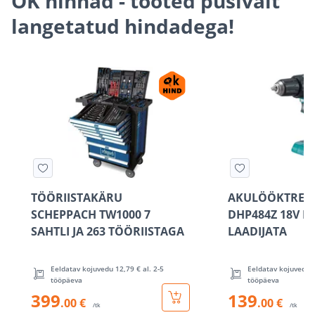
OK hinnad - tooted püsivalt
langetatud hindadega!
TÖÖRIISTAKÄRU
AKULÖÖKTRELL
SCHEPPACH TW1000 7
DHP484Z 18V I
SAHTLI JA 263 TÖÖRIISTAGA
LAADIJATA
Eeldatav kojuvedu 12,79 € al. 2-5
Eeldatav kojuvedu 4
tööpäeva
tööpäeva
399
139
.00 €
.00 €
/tk
/tk