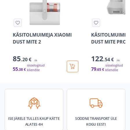
KÄSITOLMUIMEJA XIAOMI
KÄSITOLMUIMEJ
DUST MITE 2
DUST MITE PRO
85
122
.20 €
.54 €
/tk
/tk
sisselogitud
sisselogitud
55
79
.38 €
.65 €
kliendile
kliendile
ISE JÄRELE TULLES KAUP KÄTTE
SOODNE TRANSPORT ÜLE
ALATES 4H
KOGU EESTI