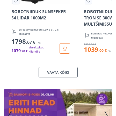
ROBOTNIIDUK SUNSEEKER
ROBOTNIIDUK 
S4 LIDAR 1000M2
TRON SE 300W 
MULTŠIMISSÜS
Eeldatav kojuvedu 5,59 € al. 2-5
Eeldatav kojuvedu 7
tööpäeva
tööpäeva
1798
.67 €
/tk
2332
.00 €
1039
sisselogitud
1079
.00 €
.20 €
kliendile
/ tk
VAATA KÕIKI