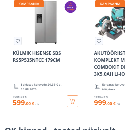
KAMPAANIA
KAMPAANIA
KÜLMIK HISENSE SBS
AKUTÖÖRIISTA
RS5P535NTCE 179CM
KOMPLEKT MAK
COMBOKIT DLX6
3X5,0AH LI-ION
Eeldatav kojuvedu 20,39 € al.
Eeldatav kojuvedu 7
16.08.2026
tööpäeva
1065
.34 €
1665
.34 €
599
999
.00 €
.00 €
/ tk
/ tk