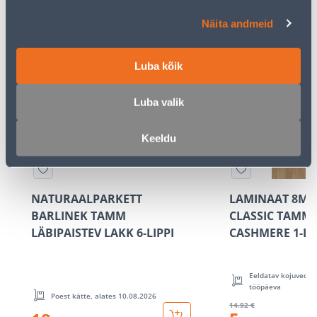
Parketid ja
põrandakatted.Telli e-poest!
Näita andmeid
Luba kõik
KAMPAANIA
Luba valik
Keeldu
NATURAALPARKETT
LAMINAAT 8MM
BARLINEK TAMM
CLASSIC TAMM
LÄBIPAISTEV LAKK 6-LIPPI
CASHMERE 1-LI
Eeldatav kojuvedu 5
tööpäeva
Poest kätte, alates 10.08.2026
14
.92 €