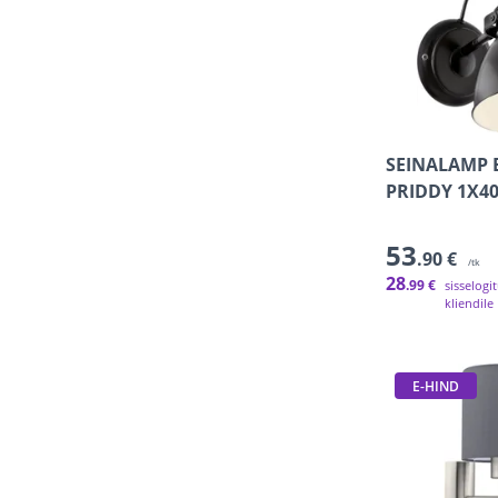
SEINALAMP 
PRIDDY 1X40
53
.90 €
/tk
28
.99 €
sisselogi
kliendile
E-HIND