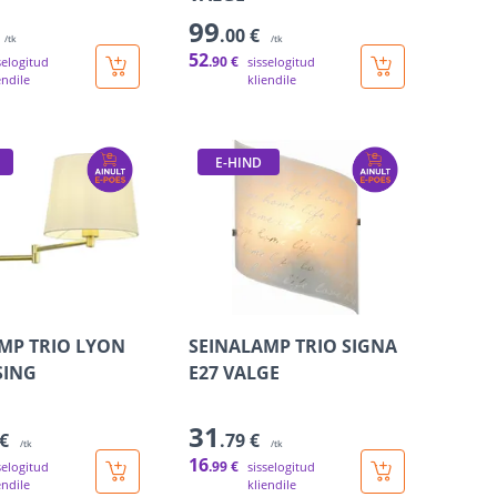
99
.00 €
/tk
/tk
52
.90 €
selogitud
sisselogitud
endile
kliendile
E-HIND
MP TRIO LYON
SEINALAMP TRIO SIGNA
SING
E27 VALGE
31
 €
.79 €
/tk
/tk
16
.99 €
selogitud
sisselogitud
endile
kliendile