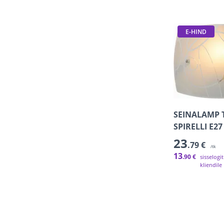
E-HIND
SEINALAMP 
SPIRELLI E2
23
.79 €
/tk
13
.90 €
sisselogi
kliendile