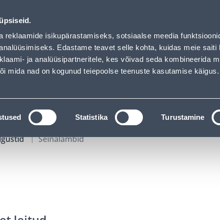
01
05
42
02
Tuhanded tooted -40% (al 10€)
P
T
MIN
S
üpsiseid.
ndus
Teenused
Karjäärileht
a reklaamide isikupärastamiseks, sotsiaalse meedia funktsiooni
analüüsimiseks. Edastame teavet selle kohta, kuidas meie saiti 
klaami- ja analüüsipartneritele, kes võivad seda kombineerida 
OTSI
Logi
 või mida nad on kogunud teiepoolse teenuste kasutamise käigus.
KATALOOGID
TÖÖRIISTALAENUTUS
J
stused
Statistika
Turustamine
lgustid
Seinalambid
et leitud