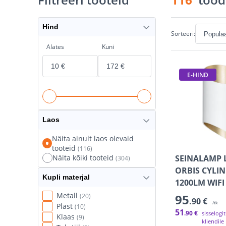
Hind
Sorteeri:
Alates
Kuni
E-HIND
Laos
Näita ainult laos olevaid
tooteid
(116)
SEINALAMP 
Näita kõiki tooteid
(304)
ORBIS CYLI
Kupli materjal
1200LM WIFI
Metall
95
(20)
.90 €
/tk
Plast
(10)
51
.90 €
sisselogi
Klaas
(9)
kliendile