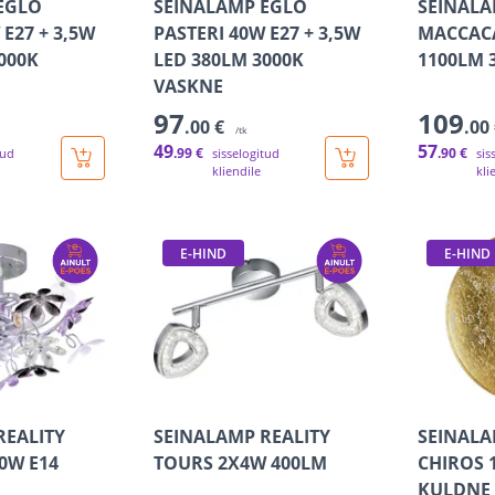
EGLO
SEINALAMP EGLO
SEINALA
 E27 + 3,5W
PASTERI 40W E27 + 3,5W
MACCACA
000K
LED 380LM 3000K
1100LM 
VASKNE
97
109
.00 €
.00
/tk
49
57
.99 €
.90 €
tud
sisselogitud
sis
kliendile
kli
E-HIND
E-HIND
REALITY
SEINALAMP REALITY
SEINALA
0W E14
TOURS 2X4W 400LM
CHIROS 
KULDNE