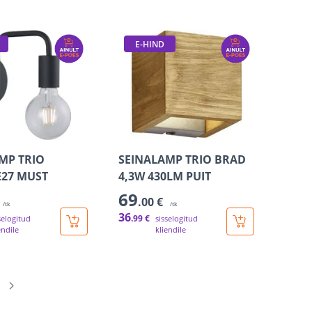
E-HIND
MP TRIO
SEINALAMP TRIO BRAD
E27 MUST
4,3W 430LM PUIT
69
.00 €
/tk
/tk
36
.99 €
selogitud
sisselogitud
endile
kliendile