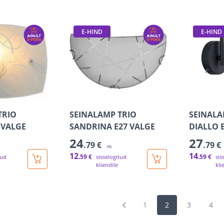
E-HIND
E-HIND
TRIO
SEINALAMP TRIO
SEINALA
7 VALGE
SANDRINA E27 VALGE
DIALLO 
24
27
.79 €
.79 €
/tk
12
14
.59 €
.59 €
tud
sisselogitud
sis
kliendile
kli
1
2
3
4