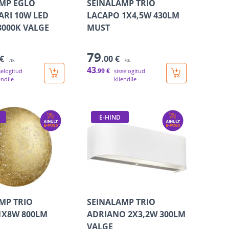
MP EGLO
SEINALAMP TRIO
RI 10W LED
LACAPO 1X4,5W 430LM
3000K VALGE
MUST
79
 €
.00 €
/tk
/tk
43
.99 €
selogitud
sisselogitud
endile
kliendile
E-HIND
MP TRIO
SEINALAMP TRIO
1X8W 800LM
ADRIANO 2X3,2W 300LM
VALGE