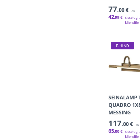
77
.00 €
/tk
42
.99 €
sisselogi
kliendile
E-HIND
SEINALAMP 
QUADRO 1X
MESSING
117
.00 €
/tk
65
.00 €
sisselogi
kliendile