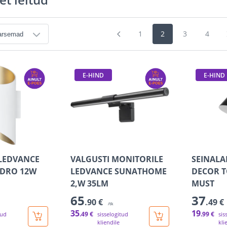
1
2
3
4
E-HIND
E-HIND
LEDVANCE
VALGUSTI MONITORILE
SEINALA
NDRO 12W
LEDVANCE SUNATHOME
DECOR T
2,W 35LM
MUST
65
37
.90 €
.49 €
/tk
35
19
.49 €
.99 €
tud
sisselogitud
sis
kliendile
kli