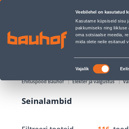
Seinalambid - Bauhof has loaded
Veebilehel on kasutatud k
Kauplused
Äriklienditeenindus
Klienditeeni
Kasutame küpsiseid sisu j
pakkumiseks ning liikluse 
oma sotsiaalse meedia, re
mida olete neile esitanud
TOOTED
KAMPAANIAD
Nõusoleku
Vajalik
Eeli
valik
Ehituspood Bauhof
Elekter ja valgustus
Va
Seinalambid
Filtreeri tooteid
116
tood