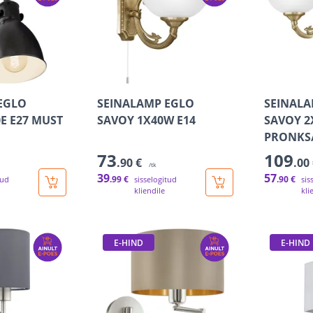
EGLO
SEINALAMP EGLO
SEINALA
E E27 MUST
SAVOY 1X40W E14
SAVOY 2
PRONKS
73
109
.90 €
.00
/tk
39
57
.99 €
.90 €
tud
sisselogitud
sis
kliendile
kli
E-HIND
E-HIND