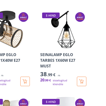
E-HIND
MP EGLO
SEINALAMP EGLO
1X40W E27
TARBES 1X60W E27
MUST
38
.99 €
/tk
/tk
20
.99 €
selogitud
sisselogitud
endile
kliendile
E-HIND