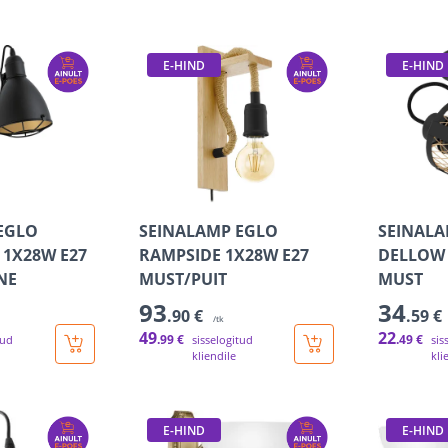
E-HIND
E-HIND
EGLO
SEINALAMP EGLO
SEINALA
 1X28W E27
RAMPSIDE 1X28W E27
DELLOW 
NE
MUST/PUIT
MUST
93
34
.90 €
.59 €
/tk
49
22
.99 €
.49 €
tud
sisselogitud
sis
kliendile
kli
E-HIND
E-HIND