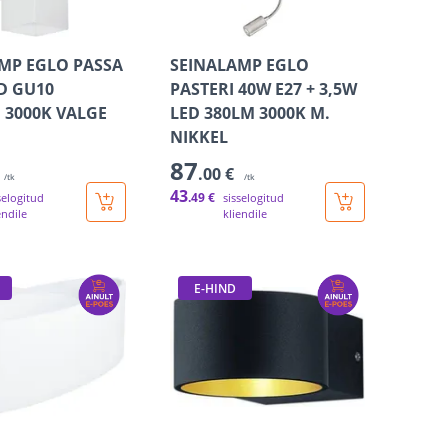
MP EGLO PASSA
SEINALAMP EGLO
D GU10
PASTERI 40W E27 + 3,5W
 3000K VALGE
LED 380LM 3000K M.
NIKKEL
87
.00 €
/tk
/tk
43
.49 €
selogitud
sisselogitud
endile
kliendile
E-HIND