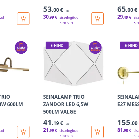
53
65
.00 €
.00 €
/tk
30
29
.99 €
.49 €
tud
sisselogitud
sis
kliendile
kli
E-HIND
E-HIND
TRIO
SEINALAMP TRIO
SEINALA
8W 600LM
ZANDOR LED 6,5W
E27 MES
500LM VALGE
41
155
.19 €
.00
/tk
21
81
.99 €
.90 €
tud
sisselogitud
sis
kliendile
kli