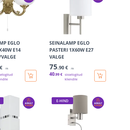
MP EGLO
SEINALAMP EGLO
X40W E14
PASTERI 1X60W E27
/VALGE
VALGE
75
 €
.90 €
/tk
/tk
40
.99 €
selogitud
sisselogitud
endile
kliendile
E-HIND