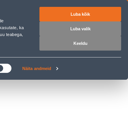
Luba kõik
ET
RU
EN
de
kasutate, ka
Luba valik
muu teabega,
 sisse
Ostunimekiri
Ostukorv
Keeldu
ÄRELMAKS
MEISTRIKLUBI
BLOGI
Näita andmeid