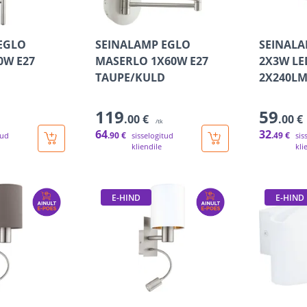
EGLO
SEINALAMP EGLO
SEINALA
0W E27
MASERLO 1X60W E27
2X3W LE
TAUPE/KULD
2X240LM
119
59
.00 €
.00 €
/tk
64
32
.90 €
.49 €
tud
sisselogitud
sis
kliendile
kli
E-HIND
E-HIND