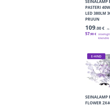
SEINALAMP 
PASTERI 40W
LED 380LM 3
PRUUN
109
.00 €
/tk
57
.90 €
sisselogi
kliendile
E-HIND
SEINALAMP 
FLOWER 2X4