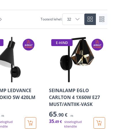
Tooteid lehel:
E-HIND
MP LEDVANCE
SEINALAMP EGLO
OKIO 5W 420LM
CARLTON 4 1X60W E27
MUST/ANTIIK-VASK
65
.90 €
/tk
/tk
35
.49 €
selogitud
sisselogitud
endile
kliendile