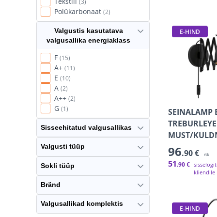
Tekstiil
(3)
Polükarbonaat
(2)
Valgustis kasutatava
E-HIND
valgusallika energiaklass
F
(15)
A+
(11)
E
(10)
A
(2)
A++
(2)
G
(1)
SEINALAMP 
TREBURLEYE
Sisseehitatud valgusallikas
MUST/KULD
Valgusti tüüp
96
.90 €
/tk
51
.90 €
sisselogi
Sokli tüüp
kliendile
Bränd
Valgusallikad komplektis
E-HIND