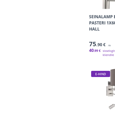
SEINALAMP 
PASTERI 1X6
HALL
75
.90 €
/tk
40
.99 €
sisselogi
kliendile
E-HIND