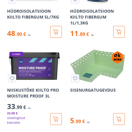
HÜDROISOLATSIOON
HÜDROISOLATSIOON
KIILTO FIBERGUM 5L/7KG
KIILTO FIBERGUM
1L/1,3KG
48
11
.90 €
.89 €
/tk
/tk
E-HIND
NIISKUSTÕKE KIILTO PRO
SISENURGATUGEVDUS
MOISTURE PROOF 3L
33
.99 €
/tk
22
.09 €
sisselogitud
5
.99 €
kliendile
/tk