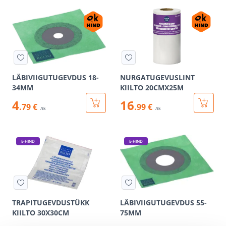
LÄBIVIIGUTUGEVDUS 18-
NURGATUGEVUSLINT
34MM
KIILTO 20CMX25M
4
16
.79 €
.99 €
/tk
/tk
E-HIND
E-HIND
TRAPITUGEVDUSTÜKK
LÄBIVIIGUTUGEVDUS 55-
KIILTO 30X30CM
75MM