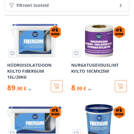
Filtreeri tooteid
HÜDROISOLATSIOON
NURGATUGEVDUSLINT
KIILTO FIBERGUM
KIILTO 10CMX25M
15L/20KG
89
8
.90 €
.99 €
/tk
/tk