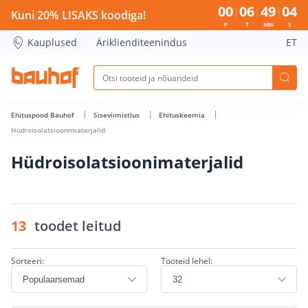
Hüdroisolatsioonimaterjalid - Bauhof has loaded
00
06
49
04
Kuni 20% LISAKS koodiga!
P
T
MIN
S
Kauplused
Äriklienditeenindus
ET
Ehituspood Bauhof
Siseviimistlus
Ehituskeemia
Hüdroisolatsioonimaterjalid
Hüdroisolatsioonimaterjalid
13
toodet leitud
Sorteeri:
Tooteid lehel: