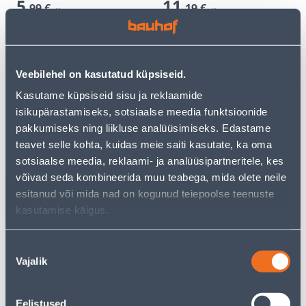
5
11
.99 €
.19 €
/tk
/tk
3
.89 €
7
.27 €
sisselogitud
sisselogitud
kliendile
kliendile
Veebilehel on kasutatud küpsiseid.
E-HIND
Kasutame küpsiseid sisu ja reklaamide
isikupärastamiseks, sotsiaalse meedia funktsioonide
pakkumiseks ning liikluse analüüsimiseks. Edastame
teavet selle kohta, kuidas meie saiti kasutate, ka oma
sotsiaalse meedia, reklaami- ja analüüsipartneritele, kes
HÜDROISOLATSIOON
TRAPITUGEVDUSTÜKK
võivad seda kombineerida muu teabega, mida olete neile
KIILTO FIBERGUM
KIILTO ISELIIMUV
esitanud või mida nad on kogunud teiepoolse teenuste
10L/14KG
37X37CM
kasutamise käigus.
18
.66 €
/tk
12
.13 €
Nõusoleku
84
sisselogitud
.49 €
kliendile
/tk
Vajalik
valik
Eelistused
E-HIND