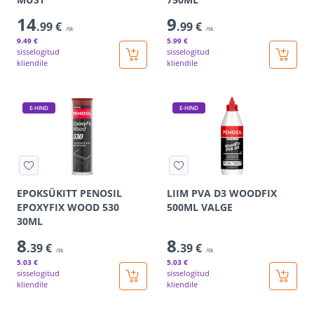
14
9
.99 €
.99 €
/tk
/tk
9
.49 €
5
.99 €
sisselogitud
sisselogitud
kliendile
kliendile
E-HIND
E-HIND
EPOKSÜKITT PENOSIL
LIIM PVA D3 WOODFIX
EPOXYFIX WOOD 530
500ML VALGE
30ML
8
8
.39 €
.39 €
/tk
/tk
5
.03 €
5
.03 €
sisselogitud
sisselogitud
kliendile
kliendile