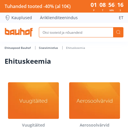
Ehituskeemia - Bauhof has loaded
01
08
56
16
Tuhanded tooted -40% (al 10€)
P
T
MIN
S
Kauplused
Äriklienditeenindus
ET
Ehituspood Bauhof
Siseviimistlus
Ehituskeemia
Ehituskeemia
Vuugitäited
Aerosoolvärvid