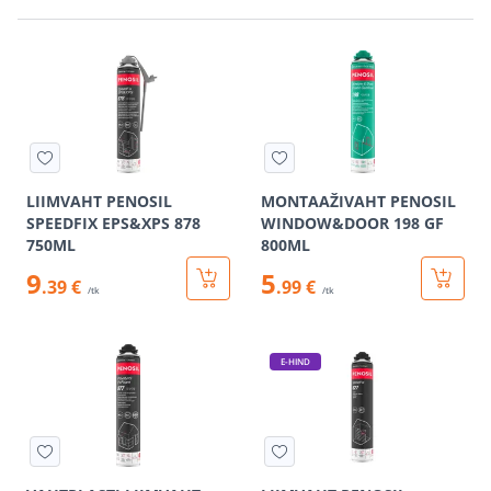
LIIMVAHT PENOSIL
MONTAAŽIVAHT PENOSIL
SPEEDFIX EPS&XPS 878
WINDOW&DOOR 198 GF
750ML
800ML
9
5
.39 €
.99 €
/tk
/tk
E-HIND