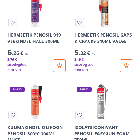
HERMEETIK PENOSIL 919
HERMEETIK PENOSIL GAPS
VEEKINDEL HALL 300ML
& CRACKS 310ML VALGE
6
5
.26 €
.32 €
/tk
/tk
3
.76 €
3
.19 €
sisselogitud
sisselogitud
kliendile
kliendile
E-HIND
E-HIND
KUUMAKINDEL SILIKOON
ISOLATSIOONIVAHT
PENOSIL 300°C 300ML
PENOSIL EASYGUN FOAM
MUST
750ML