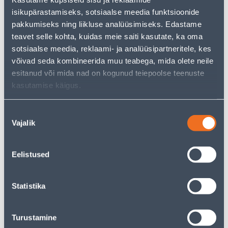
.39 €
kliendile
/tk
isikupärastamiseks, sotsiaalse meedia funktsioonide
pakkumiseks ning liikluse analüüsimiseks. Edastame
teavet selle kohta, kuidas meie saiti kasutate, ka oma
E-HIND
E-HIND
sotsiaalse meedia, reklaami- ja analüüsipartneritele, kes
võivad seda kombineerida muu teabega, mida olete neile
esitanud või mida nad on kogunud teiepoolse teenuste
kasutamise käigus.
LIIM PENOSIL SPEEDFIX
VEEKINDEL
CYANO 007, 50G +
TIHENDUSMASS PENOSIL
Nõusoleku
AKTIVAATOR 200ML
WATERSTOP 930 1L
Vajalik
valik
5
27
.32 €
.99 €
/tk
/tk
3
.19 €
16
.79 €
Eelistused
sisselogitud
sisselogitud
kliendile
kliendile
Statistika
E-HIND
E-HIND
Turustamine