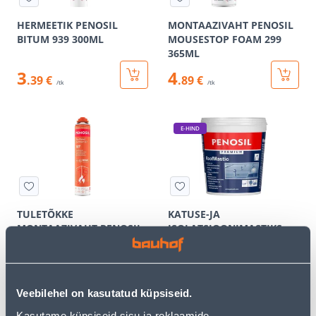
HERMEETIK PENOSIL
MONTAAZIVAHT PENOSIL
BITUM 939 300ML
MOUSESTOP FOAM 299
365ML
3
4
.39 €
.89 €
/tk
/tk
E-HIND
TULETÕKKE
KATUSE-JA
MONTAAZIVAHT PENOSIL
ISOLATSIOONIMASTIKS
FIRERATED GF 187 750ML
PENOSIL PREMIUM ROOF
MASTIC 1L HALL
12
.52 €
/tk
Veebilehel on kasutatud küpsiseid.
7
.51 €
9
sisselogitud
Kasutame küpsiseid sisu ja reklaamide