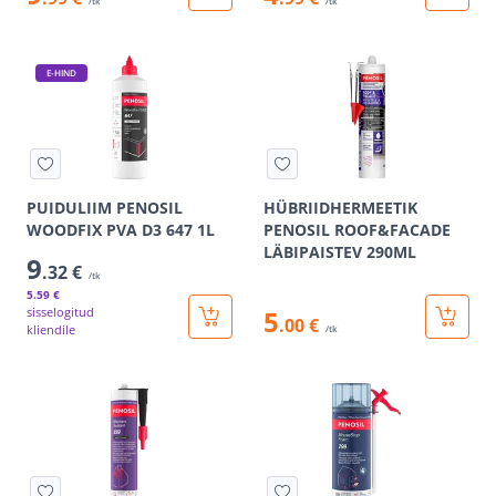
/tk
/tk
E-HIND
PUIDULIIM PENOSIL
HÜBRIIDHERMEETIK
WOODFIX PVA D3 647 1L
PENOSIL ROOF&FACADE
LÄBIPAISTEV 290ML
9
.32 €
/tk
5
.59 €
sisselogitud
5
.00 €
kliendile
/tk