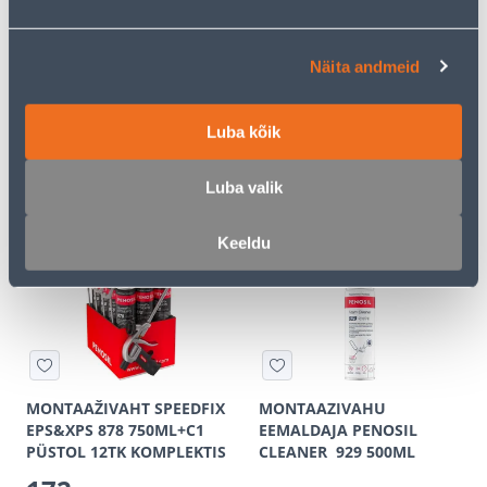
LIIMVAHT PENOSIL
LIIMVAHT PENOSIL
Näita andmeid
SUBFLOOR ADHESIVE 850,
POLYSTYROL FIXFOAM
750ML
877+C1 PÜSTOL 750ML
Luba kõik
13
166
.86 €
.67 €
/tk
/tk
8
.32 €
100
.00 €
Luba valik
sisselogitud
sisselogitud
kliendile
kliendile
Keeldu
E-HIND
MONTAAŽIVAHT SPEEDFIX
MONTAAZIVAHU
EPS&XPS 878 750ML+C1
EEMALDAJA PENOSIL
PÜSTOL 12TK KOMPLEKTIS
CLEANER 929 500ML