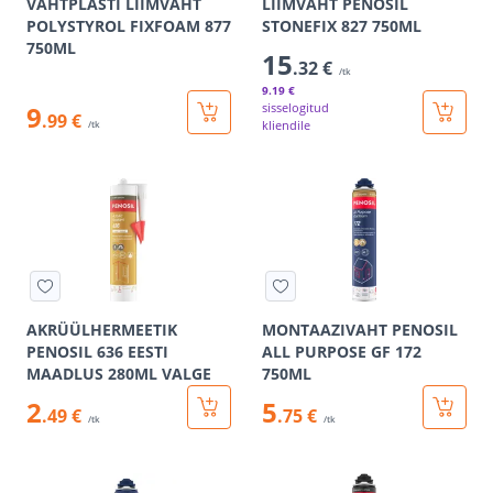
VAHTPLASTI LIIMVAHT
LIIMVAHT PENOSIL
POLYSTYROL FIXFOAM 877
STONEFIX 827 750ML
750ML
15
.32 €
/tk
9
.19 €
9
sisselogitud
.99 €
kliendile
/tk
AKRÜÜLHERMEETIK
MONTAAZIVAHT PENOSIL
PENOSIL 636 EESTI
ALL PURPOSE GF 172
MAADLUS 280ML VALGE
750ML
2
5
.49 €
.75 €
/tk
/tk