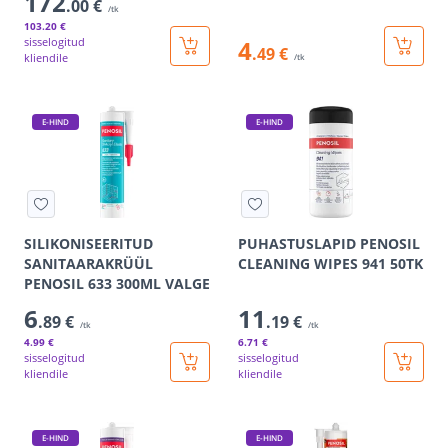
172
.00 €
/tk
103
.20 €
sisselogitud
4
.49 €
kliendile
/tk
E-HIND
E-HIND
SILIKONISEERITUD
PUHASTUSLAPID PENOSIL
SANITAARAKRÜÜL
CLEANING WIPES 941 50TK
PENOSIL 633 300ML VALGE
6
11
.89 €
.19 €
/tk
/tk
4
.99 €
6
.71 €
sisselogitud
sisselogitud
kliendile
kliendile
E-HIND
E-HIND