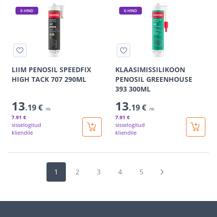
E-HIND
E-HIND
LIIM PENOSIL SPEEDFIX
KLAASIMISSILIKOON
HIGH TACK 707 290ML
PENOSIL GREENHOUSE
393 300ML
13
13
.19 €
.19 €
/tk
/tk
7
.91 €
7
.91 €
sisselogitud
sisselogitud
kliendile
kliendile
1
2
3
4
5