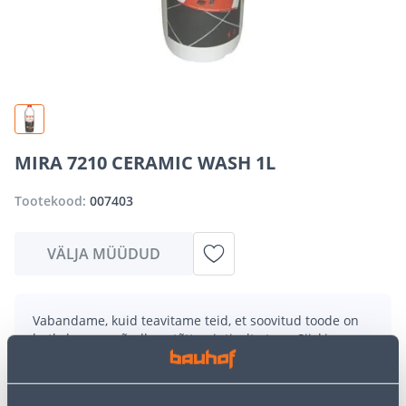
MIRA 7210 CERAMIC WASH 1L
Tootekood:
007403
VÄLJA MÜÜDUD
Vabandame, kuid teavitame teid, et soovitud toode on
hetkel suure nõudluse tõttu ajutiselt otsas. Siiski
pakume suurepäraseid alternatiive samast
tootekategooriast
, mis võivad teile sama palju rõõmu
pakkuda!