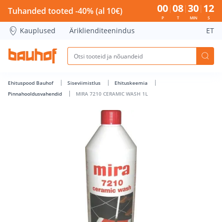
MIRA 7210 CERAMIC WASH 1L - Bauhof has loaded
00
08
30
11
Tuhanded tooted -40% (al 10€)
P
T
MIN
S
Kauplused
Äriklienditeenindus
ET
Ehituspood Bauhof
Siseviimistlus
Ehituskeemia
Pinnahooldusvahendid
MIRA 7210 CERAMIC WASH 1L