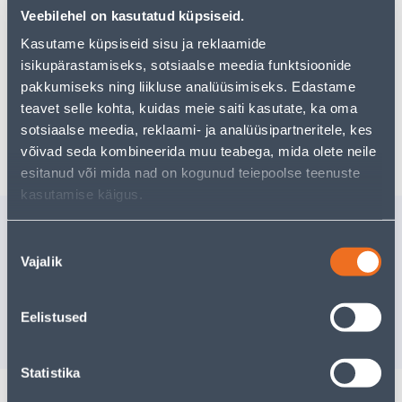
Teie ostlemisrõõm ei pea aga siin lõppema - oma
Veebilehel on kasutatud küpsiseid.
uurimistööd saate jätkata, naastes
avalehele
või
kasutades meie võimsat otsingufunktsiooni, et leida
Kasutame küpsiseid sisu ja reklaamide
veelgi meelepärasemad valikuid. Head ostlemist!
isikupärastamiseks, sotsiaalse meedia funktsioonide
pakkumiseks ning liikluse analüüsimiseks. Edastame
teavet selle kohta, kuidas meie saiti kasutate, ka oma
sotsiaalse meedia, reklaami- ja analüüsipartneritele, kes
Tarne pole võimalik
võivad seda kombineerida muu teabega, mida olete neile
esitanud või mida nad on kogunud teiepoolse teenuste
kasutamise käigus.
Sarnased tooted
Nõusoleku
MIRA 7120 CERAMIC
TOONIMI
Vajalik
valik
CLEANER 1L
TIKKURI
1L
12
.52 €
119
.87 €
/tk
Eelistused
7
.51 €
71
.92 €
sisselogitud kliendile
sisselogitud kl
Statistika