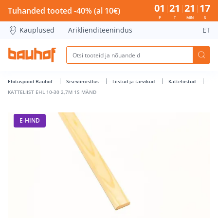
KATTELIIST EHL 10-30 2,7M 1S MÄND - Bauhof has loaded
01
21
21
16
Tuhanded tooted -40% (al 10€)
P
T
MIN
S
Kauplused
Äriklienditeenindus
ET
Ehituspood Bauhof
Siseviimistlus
Liistud ja tarvikud
Katteliistud
KATTELIIST EHL 10-30 2,7M 1S MÄND
E-HIND