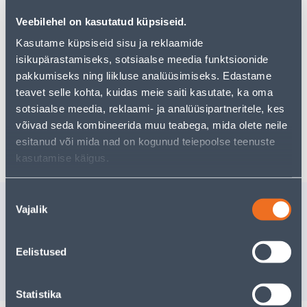
Veebilehel on kasutatud küpsiseid.
Kasutame küpsiseid sisu ja reklaamide
Vaata saadavust
isikupärastamiseks, sotsiaalse meedia funktsioonide
pakkumiseks ning liikluse analüüsimiseks. Edastame
teavet selle kohta, kuidas meie saiti kasutate, ka oma
Eeldatav kojuvedu 3,69 € al. 2-5 tööpäeva
sotsiaalse meedia, reklaami- ja analüüsipartneritele, kes
võivad seda kombineerida muu teabega, mida olete neile
Poest kätte, alates 09.08.2026
esitanud või mida nad on kogunud teiepoolse teenuste
kasutamise käigus.
Nõusoleku
Sarnased tooted
Vajalik
valik
UKSEPIIRDELIIST EHL 10-
ÜMARLIIS
58 2,2M 1S MÄND
2,4M MÄ
Eelistused
9
.86 €
3
.99 €
/tk
/tk
5
.92 €
2
.39 €
sisselogitud kliendile
sisselogitud kl
Statistika