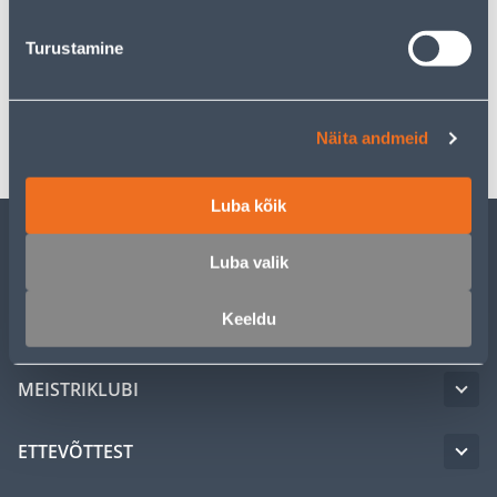
Turustamine
Spetsifikatsioon
Transport
Näita andmeid
Luba kõik
Luba valik
KLIENDITEENINDUS
Keeldu
TEENUSED
MEISTRIKLUBI
ETTEVÕTTEST