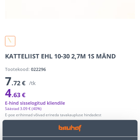
KATTELIIST EHL 10-30 2,7M 1S MÄND
Tootekood:
022296
7
.72 €
/tk
4
.63 €
E-hind sisselogitud kliendile
Säästad
3
.
09 €
(40%)
E-poe erihinnad võivad erineda tavakaupluse hindadest
−
+
LISA OSTUKORVI