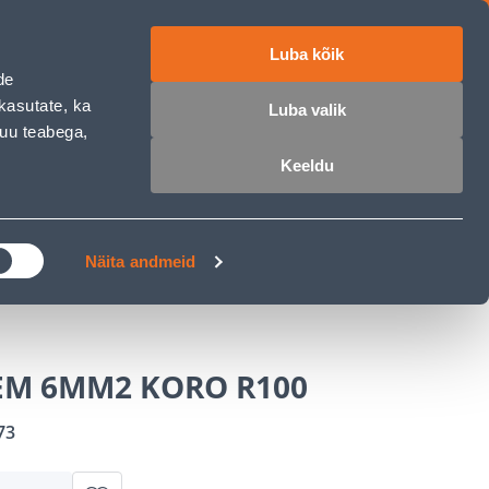
Luba kõik
ET
RU
EN
de
kasutate, ka
Luba valik
muu teabega,
 sisse
Ostunimekiri
Ostukorv
Keeldu
ÄRELMAKS
MEISTRIKLUBI
BLOGI
Näita andmeid
EM 6MM2 KORO R100
73