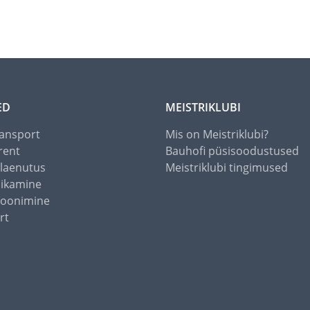
ED
MEISTRIKLUBI
ansport
Mis on Meistriklubi?
rent
Bauhofi püsisoodustused
alaenutus
Meistriklubi tingimused
õikamine
toonimine
rt