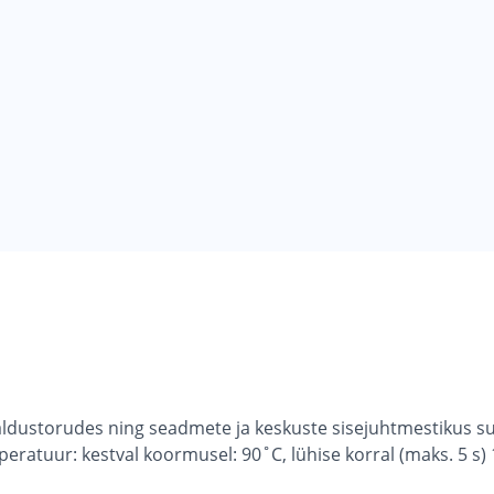
ldustorudes ning seadmete ja keskuste sisejuhtmestikus su
ratuur: kestval koormusel: 90˚C, lühise korral (maks. 5 s