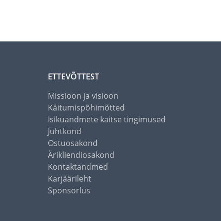
ETTEVÕTTEST
Missioon ja visioon
Käitumispõhimõtted
Isikuandmete kaitse tingimused
Juhtkond
Ostuosakond
Ärikliendiosakond
Kontaktandmed
Karjäärileht
Sponsorlus