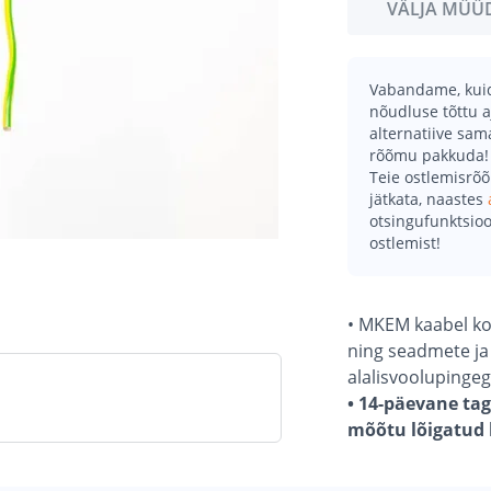
VÄLJA MÜÜ
Vabandame, kuid 
nõudluse tõttu a
alternatiive sa
rõõmu pakkuda!
Teie ostlemisrõ
jätkata, naastes
otsingufunktsioo
ostlemist!
• MKEM kaabel ko
ning seadmete ja
alalisvoolupinge
• 14-päevane tag
mõõtu lõigatud k