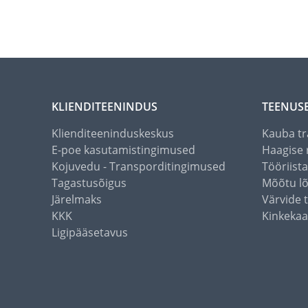
KLIENDITEENINDUS
TEENUS
Klienditeeninduskeskus
Kauba tr
E-poe kasutamistingimused
Haagise 
Kojuvedu - Transporditingimused
Tööriist
Tagastusõigus
Mõõtu l
Järelmaks
Värvide 
KKK
Kinkekaa
Ligipääsetavus