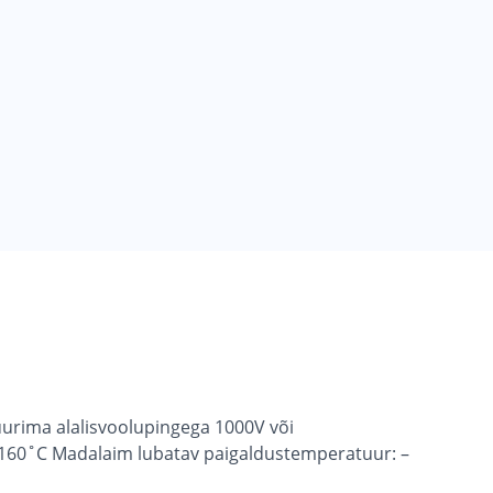
urima alalisvoolupingega 1000V või
) 160˚C Madalaim lubatav paigaldustemperatuur: –