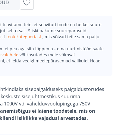
DUD
teavitame teid, et soovitud toode on hetkel suure
jutiselt otsas. Siiski pakume suurepäraseid
mast
tootekategooriast
, mis võivad teile sama palju
õm ei pea aga siin lõppema - oma uurimistööd saate
avalehele
või kasutades meie võimsat
ni, et leida veelgi meelepärasemad valikuid. Head
htkindlaks sisepaigalduseks paigaldustorudes
 keskuste sisejuhtmestikus suurima
ga 1000V või vahelduvvoolupingega 750V.
anemisõigus ei laiene toodetele, mis on
liendi isiklikke vajadusi arvestades.