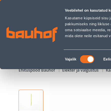
JUHE MKEM 6MM2 KORO R100 - Bauhof has loaded
Veebilehel on kasutatud k
Kauplused
Äriklienditeenindus
Klienditeeni
Kasutame küpsiseid sisu j
pakkumiseks ning liikluse 
oma sotsiaalse meedia, re
mida olete neile esitanud
TOOTED
KAMPAANIAD
Nõusoleku
Vajalik
Eeli
valik
Ehituspood Bauhof
Elekter ja valgustus
Ka