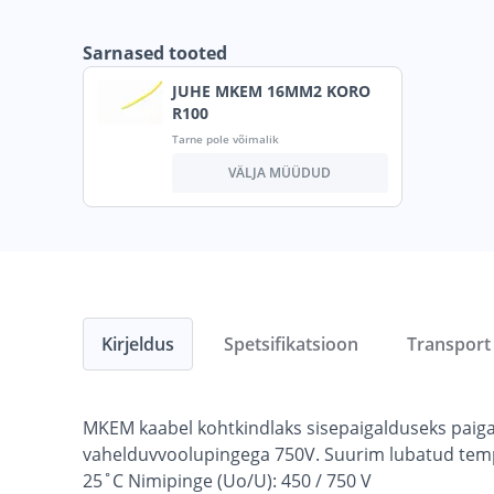
Sarnased tooted
JUHE MKEM 16MM2 KORO
R100
Tarne pole võimalik
VÄLJA MÜÜDUD
Kirjeldus
Spetsifikatsioon
Transport
MKEM kaabel kohtkindlaks sisepaigalduseks paiga
vahelduvvoolupingega 750V. Suurim lubatud tempe
25˚C Nimipinge (Uo/U): 450 / 750 V