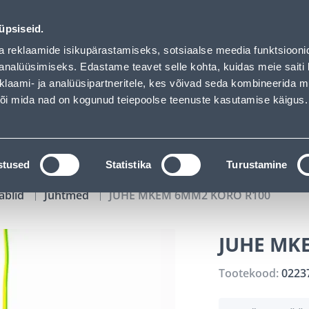
00
13
32
32
Tuhanded tooted -40% (al 10€)
P
T
MIN
S
üpsiseid.
ndus
Teenused
Karjäärileht
a reklaamide isikupärastamiseks, sotsiaalse meedia funktsiooni
analüüsimiseks. Edastame teavet selle kohta, kuidas meie saiti 
klaami- ja analüüsipartneritele, kes võivad seda kombineerida 
OTSI
Logi
 või mida nad on kogunud teiepoolse teenuste kasutamise käigus.
KATALOOGID
TÖÖRIISTALAENUTUS
J
stused
Statistika
Turustamine
ablid
Juhtmed
JUHE MKEM 6MM2 KORO R100
JUHE MK
Tootekood:
0223