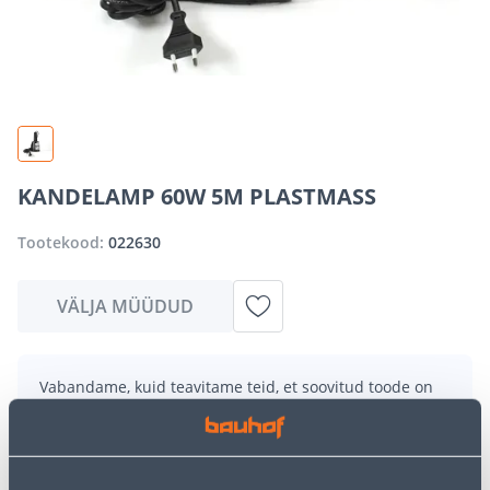
KANDELAMP 60W 5M PLASTMASS
Tootekood:
022630
VÄLJA MÜÜDUD
Vabandame, kuid teavitame teid, et soovitud toode on
hetkel suure nõudluse tõttu ajutiselt otsas. Siiski
pakume suurepäraseid alternatiive samast
tootekategooriast
, mis võivad teile sama palju rõõmu
pakkuda!