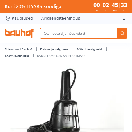
KANDELAMP 60W 5M PLASTMASS - Bauhof has loaded
00
02
45
33
Kuni 20% LISAKS koodiga!
P
T
MIN
S
Kauplused
Äriklienditeenindus
ET
Ehituspood Bauhof
Elekter ja valgustus
Töökohavalgustid
Tööstusvalgustid
KANDELAMP 60W 5M PLASTMASS