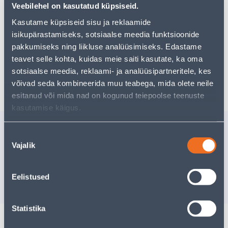
Teie ostlemisrõõm ei pea aga siin lõppema - oma
Veebilehel on kasutatud küpsiseid.
uurimistööd saate jätkata, naastes
avalehele
või
Kasutame küpsiseid sisu ja reklaamide
kasutades meie võimsat otsingufunktsiooni, et leida
veelgi meelepärasemad valikuid. Head ostlemist!
isikupärastamiseks, sotsiaalse meedia funktsioonide
pakkumiseks ning liikluse analüüsimiseks. Edastame
teavet selle kohta, kuidas meie saiti kasutate, ka oma
sotsiaalse meedia, reklaami- ja analüüsipartneritele, kes
Tarne pole võimalik
võivad seda kombineerida muu teabega, mida olete neile
esitanud või mida nad on kogunud teiepoolse teenuste
kasutamise käigus.
Sarnased tooted
Nõusoleku
KANDELAMP 60W 5M
KANDELA
Vajalik
valik
PLASTIK LÜLITIGA ORANZ
METALLV
11
.99 €
/tk
Eelistused
7
.79 €
12
.00 €
/t
sisselogitud kliendile
Statistika