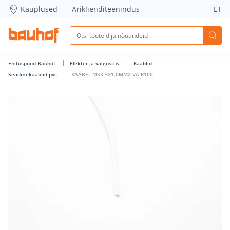
KAABEL MSK 3X1,0MM2 VA R100 - Bauhof has loaded
Kauplused
Äriklienditeenindus
ET
Ehituspood Bauhof
Elekter ja valgustus
Kaablid
Seadmekaablid pvc
KAABEL MSK 3X1,0MM2 VA R100