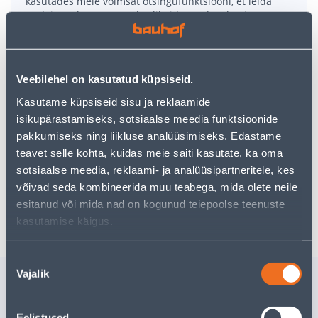
kasutades meie võimsat otsingufunktsiooni, et leida
veelgi meelepärasemad valikuid. Head ostlemist!
• Ühenduskaablina kodumajapidamiste ja kontorite
tavalistes kasutustingimustes.
Veebilehel on kasutatud küpsiseid.
• Kodumajapidamisseadmetes kuivades ja niisketes
Kasutame küpsiseid sisu ja reklaamide
ruumides.
isikupärastamiseks, sotsiaalse meedia funktsioonide
• 14-päevane taganemisõigus ei laiene toodetele,
pakkumiseks ning liikluse analüüsimiseks. Edastame
mis on mõõtu lõigatud kliendi isiklikke vajadusi
teavet selle kohta, kuidas meie saiti kasutate, ka oma
arvestades.
sotsiaalse meedia, reklaami- ja analüüsipartneritele, kes
võivad seda kombineerida muu teabega, mida olete neile
esitanud või mida nad on kogunud teiepoolse teenuste
Tarne pole võimalik
kasutamise käigus.
Nõusoleku
Vajalik
Sarnased tooted
valik
KAABEL MSK 2X0,75MM2
KAABEL 
VA R100
VA LAPIK
Eelistused