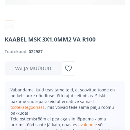
KAABEL MSK 3X1,0MM2 VA R100
Tootekood:
022987
VÄLJA MÜÜDUD
Vabandame, kuid teavitame teid, et soovitud toode on
hetkel suure nõudluse tõttu ajutiselt otsas. Siiski
pakume suurepäraseid alternatiive samast
tootekategooriast
, mis võivad teile sama palju rõõmu
pakkuda!
Teie ostlemisrõõm ei pea aga siin lõppema - oma
uurimistööd saate jätkata, naastes
avalehele
või