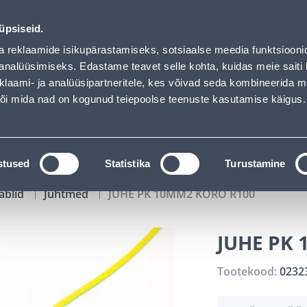
00
00
04
20
Kuni 20% LISAKS koodiga!
P
T
MIN
S
üpsiseid.
ndus
Teenused
Karjäärileht
a reklaamide isikupärastamiseks, sotsiaalse meedia funktsiooni
analüüsimiseks. Edastame teavet selle kohta, kuidas meie saiti 
klaami- ja analüüsipartneritele, kes võivad seda kombineerida 
OTSI
Logi
 või mida nad on kogunud teiepoolse teenuste kasutamise käigus.
KATALOOGID
TÖÖRIISTALAENUTUS
J
stused
Statistika
Turustamine
ablid
Juhtmed
JUHE PK 10MM2 KORO R100
JUHE PK
Tootekood:
0232