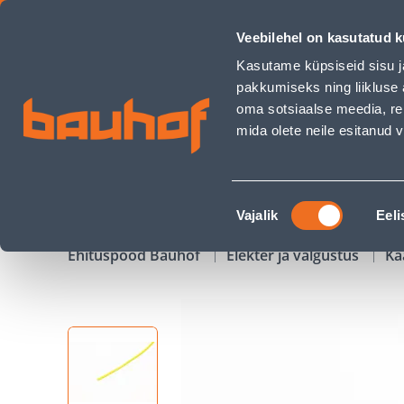
JUHE PK 10MM2 KORO R100 - Bauhof has loaded
Veebilehel on kasutatud k
Kauplused
Äriklienditeenindus
Klienditeeni
Kasutame küpsiseid sisu j
pakkumiseks ning liikluse 
oma sotsiaalse meedia, re
mida olete neile esitanud
TOOTED
KAMPAANIAD
Nõusoleku
Vajalik
Eeli
valik
Ehituspood Bauhof
Elekter ja valgustus
Ka