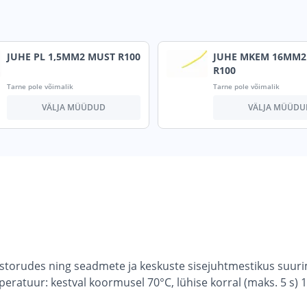
JUHE PL 1,5MM2 MUST R100
JUHE MKEM 16MM2
R100
Tarne pole võimalik
Tarne pole võimalik
VÄLJA MÜÜDUD
VÄLJA MÜÜDU
ustorudes ning seadmete ja keskuste sisejuhtmestikus suuri
ratuur: kestval koormusel 70°C, lühise korral (maks. 5 s