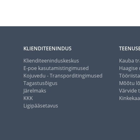
KLIENDITEENINDUS
TEENUS
Klienditeeninduskeskus
Kauba tr
E-poe kasutamistingimused
Haagise 
Kojuvedu - Transporditingimused
Tööriist
Tagastusõigus
Mõõtu l
Järelmaks
Värvide 
KKK
Kinkekaa
Ligipääsetavus