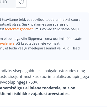
DUD
teavitame teid, et soovitud toode on hetkel suure
jutiselt otsas. Siiski pakume suurepäraseid
mast
tootekategooriast
, mis võivad teile sama palju
õm ei pea aga siin lõppema - oma uurimistööd saate
avalehele
või kasutades meie võimsat
ni, et leida veelgi meelepärasemad valikuid. Head
kindlaks sisepaigalduseks paigaldustorudes ning
uste sisejuhtmestikus suurima alalisvoolupingega
uvvoolupingega 750V.
anemisõigus ei laiene toodetele, mis on
liendi isiklikke vajadusi arvestades.