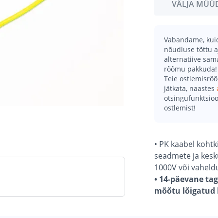
VÄLJA MÜÜ
Vabandame, kuid 
nõudluse tõttu a
alternatiive sa
rõõmu pakkuda!
Teie ostlemisrõ
jätkata, naastes
otsingufunktsioo
ostlemist!
• PK kaabel koht
seadmete ja kesk
1000V või vaheld
• 14-päevane tag
mõõtu lõigatud k