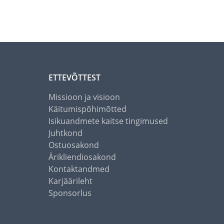
ETTEVÕTTEST
Missioon ja visioon
Käitumispõhimõtted
Isikuandmete kaitse tingimused
Juhtkond
Ostuosakond
Ärikliendiosakond
Kontaktandmed
Karjäärileht
Sponsorlus