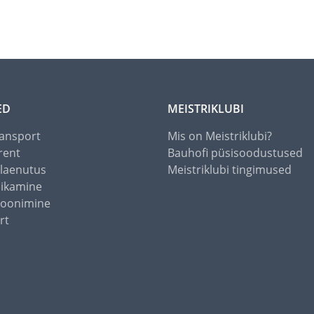
ED
MEISTRIKLUBI
ansport
Mis on Meistriklubi?
rent
Bauhofi püsisoodustused
alaenutus
Meistriklubi tingimused
õikamine
toonimine
rt