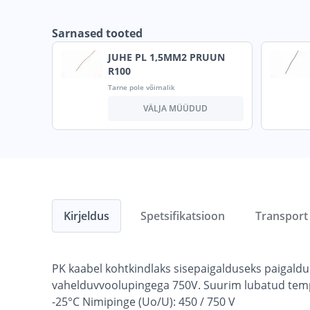
Sarnased tooted
JUHE PL 1,5MM2 PRUUN
R100
Tarne pole võimalik
VÄLJA MÜÜDUD
Kirjeldus
Spetsifikatsioon
Transport
PK kaabel kohtkindlaks sisepaigalduseks paigald
vahelduvvoolupingega 750V. Suurim lubatud tempe
-25°C Nimipinge (Uo/U): 450 / 750 V