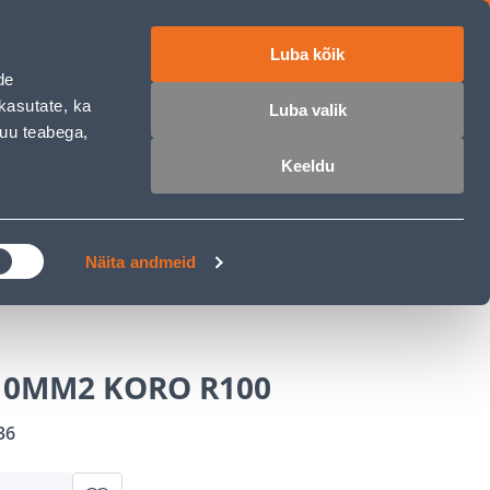
Luba kõik
ET
RU
EN
de
kasutate, ka
Luba valik
muu teabega,
 sisse
Ostunimekiri
Ostukorv
Keeldu
ÄRELMAKS
MEISTRIKLUBI
BLOGI
Näita andmeid
 10MM2 KORO R100
36