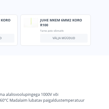
 KORO
JUHE MKEM 6MM2 KORO
R100
Tarne pole võimalik
D
VÄLJA MÜÜDUD
ma alalisvoolupingega 1000V või
) 160°C Madalaim lubatav paigaldustemperatuur