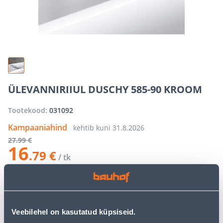
ÜLEVANNIRIIUL DUSCHY 585-90 KROOM
Tootekood:
031092
Kampaaniahind
kehtib kuni
31.8.2026
27
.99 €
16
.79 €
/ tk
−
+
LISA OSTUKORVI
Veebilehel on kasutatud küpsiseid.