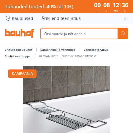
ÜLEVANNIRIIUL DUSCHY 585-90 KROOM - Bauhof has loade
00
08
12
36
Tuhanded tooted -40% (al 10€)
P
T
MIN
S
Kauplused
Äriklienditeenindus
ET
Ehituspood Bauhof
Santehnika ja vannituba
Vannitoatarvikud
Riiulid vannituppa
ÜLEVANNIRIIUL DUSCHY 585-90 KROOM
KAMPAANIA