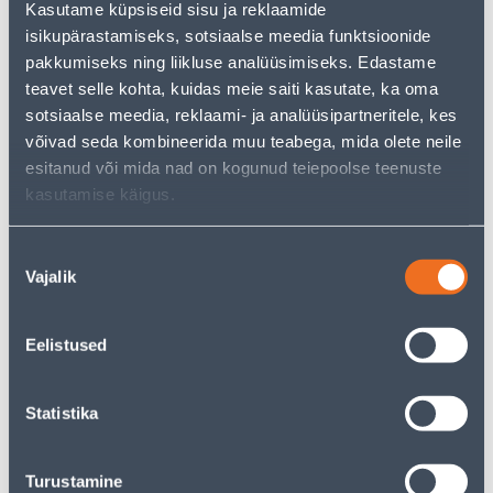
Kasutame küpsiseid sisu ja reklaamide
isikupärastamiseks, sotsiaalse meedia funktsioonide
Vaata saadavust
pakkumiseks ning liikluse analüüsimiseks. Edastame
teavet selle kohta, kuidas meie saiti kasutate, ka oma
• Vanniriiul mõõtmetega 690 x 160 x 60 mm.
sotsiaalse meedia, reklaami- ja analüüsipartneritele, kes
• Kroomitud metall.
võivad seda kombineerida muu teabega, mida olete neile
• 14-päevane tagastusõigus
esitanud või mida nad on kogunud teiepoolse teenuste
kasutamise käigus.
Eeldatav kojuvedu 3,69 € al. 2-5 tööpäeva
Nõusoleku
Poest kätte, alates 10.08.2026
Vajalik
valik
Eelistused
Kirjeldus
Statistika
Spetsifikatsioon
Turustamine