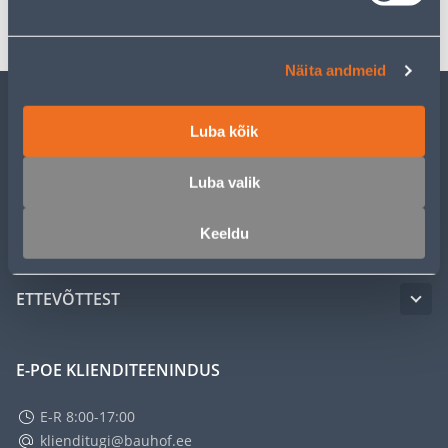
Transport
Näita andmeid
KLIENDITEENINDUS
Luba kõik
Luba valik
TEENUSED
Keeldu
MEISTRIKLUBI
ETTEVÕTTEST
E-POE KLIENDITEENINDUS
E-R 8:00-17:00
klienditugi@bauhof.ee