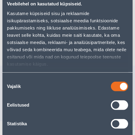
Teie ostlemisrõõm ei pea aga siin lõppema - oma
Veebilehel on kasutatud küpsiseid.
uurimistööd saate jätkata, naastes
avalehele
või
Kasutame küpsiseid sisu ja reklaamide
kasutades meie võimsat otsingufunktsiooni, et leida
veelgi meelepärasemad valikuid. Head ostlemist!
isikupärastamiseks, sotsiaalse meedia funktsioonide
pakkumiseks ning liikluse analüüsimiseks. Edastame
teavet selle kohta, kuidas meie saiti kasutate, ka oma
sotsiaalse meedia, reklaami- ja analüüsipartneritele, kes
Tarne pole võimalik
võivad seda kombineerida muu teabega, mida olete neile
esitanud või mida nad on kogunud teiepoolse teenuste
kasutamise käigus.
Sarnased tooted
Nõusoleku
TRAATHARI TRELLILE
TRAATHAR
Vajalik
valik
75MM KETAS
75MM KA
Tarne pole võimalik
Tarne pole v
Eelistused
VÄLJA MÜÜDUD
VÄ
Statistika