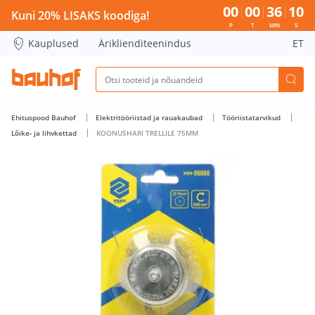
KOONUSHARI TRELLILE 75MM - Bauhof has loaded
00
00
36
09
Kuni 20% LISAKS koodiga!
P
T
MIN
S
Kauplused
Äriklienditeenindus
ET
Ehituspood Bauhof
Elektritööriistad ja rauakaubad
Tööriistatarvikud
Lõike- ja lihvkettad
KOONUSHARI TRELLILE 75MM