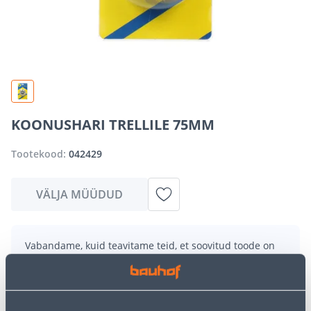
KOONUSHARI TRELLILE 75MM
Tootekood:
042429
VÄLJA MÜÜDUD
Vabandame, kuid teavitame teid, et soovitud toode on
hetkel suure nõudluse tõttu ajutiselt otsas. Siiski
pakume suurepäraseid alternatiive samast
tootekategooriast
, mis võivad teile sama palju rõõmu
pakkuda!