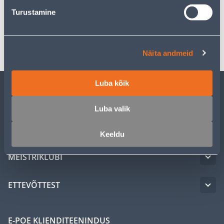
Spetsifikatsioon
Turustamine
Transport
Näita andmeid
Luba kõik
KLIENDITEENINDUS
Luba valik
TEENUSED
Keeldu
MEISTRIKLUBI
ETTEVÕTTEST
E-POE KLIENDITEENINDUS