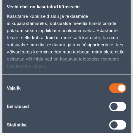
Teie ostlemisrõõm ei pea aga siin lõppema - oma
Veebilehel on kasutatud küpsiseid.
uurimistööd saate jätkata, naastes
avalehele
või
kasutades meie võimsat otsingufunktsiooni, et leida
Kasutame küpsiseid sisu ja reklaamide
veelgi meelepärasemad valikuid. Head ostlemist!
isikupärastamiseks, sotsiaalse meedia funktsioonide
pakkumiseks ning liikluse analüüsimiseks. Edastame
teavet selle kohta, kuidas meie saiti kasutate, ka oma
Tarne pole võimalik
sotsiaalse meedia, reklaami- ja analüüsipartneritele, kes
võivad seda kombineerida muu teabega, mida olete neile
esitanud või mida nad on kogunud teiepoolse teenuste
kasutamise käigus.
Sarnased tooted
Nõusoleku
METALLIPUURI
OKSAPU
Vajalik
KOMPLEKT HSS-TIN 19
valik
OSALINE
Tarne pole võimalik
Tarne pole v
Eelistused
VÄLJA MÜÜDUD
VÄ
Statistika