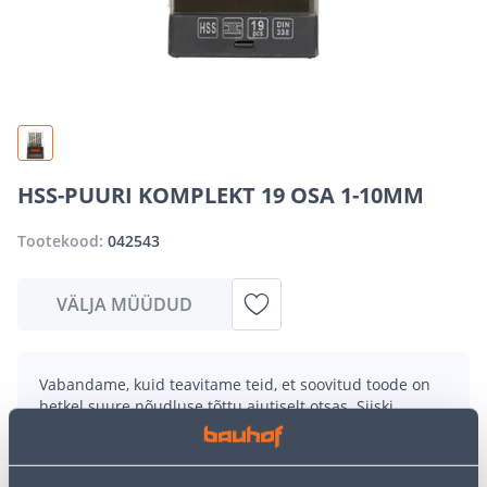
HSS-PUURI KOMPLEKT 19 OSA 1-10MM
Tootekood:
042543
VÄLJA MÜÜDUD
Vabandame, kuid teavitame teid, et soovitud toode on
hetkel suure nõudluse tõttu ajutiselt otsas. Siiski
pakume suurepäraseid alternatiive samast
tootekategooriast
, mis võivad teile sama palju rõõmu
pakkuda!