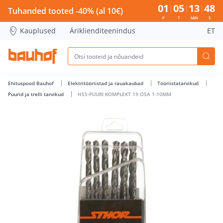
HSS-PUURI KOMPLEKT 19 OSA 1-10MM - Bauhof has loaded
01
05
13
47
Tuhanded tooted -40% (al 10€)
P
T
MIN
S
Kauplused
Äriklienditeenindus
ET
Ehituspood Bauhof
Elektritööriistad ja rauakaubad
Tööriistatarvikud
Puurid ja trelli tarvikud
HSS-PUURI KOMPLEKT 19 OSA 1-10MM