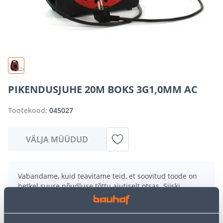
PIKENDUSJUHE 20M BOKS 3G1,0MM AC
Tootekood:
045027
VÄLJA MÜÜDUD
Vabandame, kuid teavitame teid, et soovitud toode on
hetkel suure nõudluse tõttu ajutiselt otsas. Siiski
pakume suurepäraseid alternatiive samast
tootekategooriast
, mis võivad teile sama palju rõõmu
pakkuda!