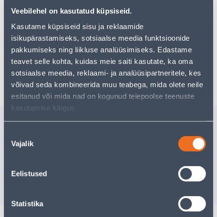
Teie ostlemisrõõm ei pea aga siin lõppema - oma
Veebilehel on kasutatud küpsiseid.
uurimistööd saate jätkata, naastes
avalehele
või
kasutades meie võimsat otsingufunktsiooni, et leida
Kasutame küpsiseid sisu ja reklaamide
veelgi meelepärasemad valikuid. Head ostlemist!
isikupärastamiseks, sotsiaalse meedia funktsioonide
pakkumiseks ning liikluse analüüsimiseks. Edastame
teavet selle kohta, kuidas meie saiti kasutate, ka oma
Tarne pole võimalik
sotsiaalse meedia, reklaami- ja analüüsipartneritele, kes
võivad seda kombineerida muu teabega, mida olete neile
esitanud või mida nad on kogunud teiepoolse teenuste
kasutamise käigus.
Sarnased tooted
Nõusoleku
PIKENDUSJUHE JÄTKU
KUMMIKA
Vajalik
15M PUNANE 3G1,5
3G2,5MM
valik
Kampaaniahind
kehtib kuni
31.8.2026
82
.54 €
Eelistused
/r
28
.66 €
49
.52 €
17
.20 €
/ tk
sisselogitud kl
Statistika