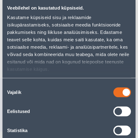
Veebilehel on kasutatud küpsiseid.
Vaata saadavust
Kasutame küpsiseid sisu ja reklaamide
isikupärastamiseks, sotsiaalse meedia funktsioonide
Eeldatav kojuvedu 3,69 € al. 2-5 tööpäeva
pakkumiseks ning liikluse analüüsimiseks. Edastame
teavet selle kohta, kuidas meie saiti kasutate, ka oma
Tarne pakiautomaati al. 2,29 € al. 2-5 tööpäeva
sotsiaalse meedia, reklaami- ja analüüsipartneritele, kes
võivad seda kombineerida muu teabega, mida olete neile
Poest kätte, alates 06.08.2026
esitanud või mida nad on kogunud teiepoolse teenuste
kasutamise käigus.
Nõusoleku
Sarnased tooted
Vajalik
valik
VENTILAATOR DECOR
VENTILA
SILENT D100 TAIMERIGA
VR100 Ø
185
.34 €
3
.99 €
Eelistused
/tk
/tk
120
.47 €
2
.59 €
sisselogitud kliendile
sisselogitud kl
Statistika