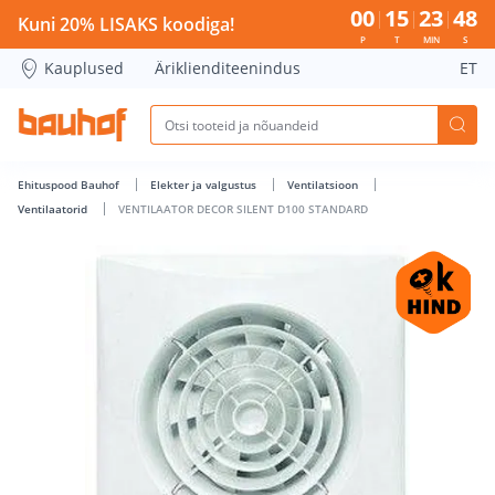
VENTILAATOR DECOR SILENT D100 STANDARD - Bauhof has 
00
15
23
47
Kuni 20% LISAKS koodiga!
P
T
MIN
S
Kauplused
Äriklienditeenindus
ET
Ehituspood Bauhof
Elekter ja valgustus
Ventilatsioon
Ventilaatorid
VENTILAATOR DECOR SILENT D100 STANDARD