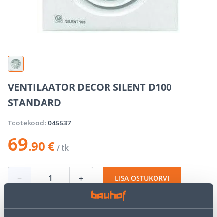
VENTILAATOR DECOR SILENT D100
STANDARD
Tootekood:
045537
69
.90 €
/ tk
−
+
LISA OSTUKORVI