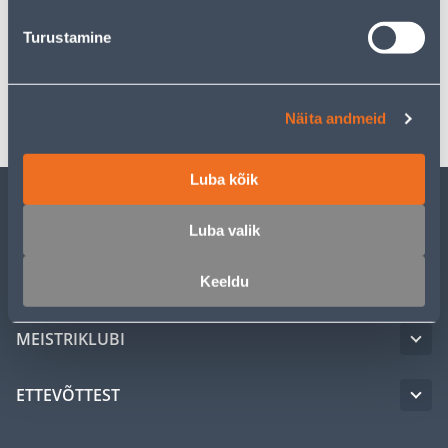
Turustamine
Spetsifikatsioon
Transport
Näita andmeid
Luba kõik
KLIENDITEENINDUS
Luba valik
TEENUSED
Keeldu
MEISTRIKLUBI
ETTEVÕTTEST