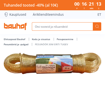
PESUNÖÖR 30M ERITI TUGEV - Bauhof has loaded
00
16
21
13
Tuhanded tooted -40% (al 10€)
P
T
MIN
S
Kauplused
Äriklienditeenindus
ET
Ehituspood Bauhof
Kodu ja sisustus
Pesupesemine
Pesunöörid ja -pulgad
PESUNÖÖR 30M ERITI TUGEV