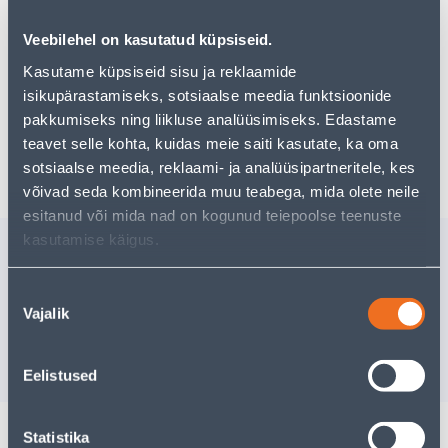
Teie ostlemisrõõm ei pea aga siin lõppema - oma
uurimistööd saate jätkata, naastes
avalehele
või
Veebilehel on kasutatud küpsiseid.
kasutades meie võimsat otsingufunktsiooni, et leida
veelgi meelepärasemad valikuid. Head ostlemist!
Kasutame küpsiseid sisu ja reklaamide
isikupärastamiseks, sotsiaalse meedia funktsioonide
pakkumiseks ning liikluse analüüsimiseks. Edastame
teavet selle kohta, kuidas meie saiti kasutate, ka oma
Tarne pole võimalik
sotsiaalse meedia, reklaami- ja analüüsipartneritele, kes
võivad seda kombineerida muu teabega, mida olete neile
esitanud või mida nad on kogunud teiepoolse teenuste
kasutamise käigus.
Sarnased tooted
PRÜGIKOTID 30L 15TK
ALUSVAI
Nõusoleku
1,2X25M/
Vajalik
valik
Tarne pole v
1
.99 €
/rull
1
.29 €
VÄ
sisselogitud kliendile
Eelistused
Statistika