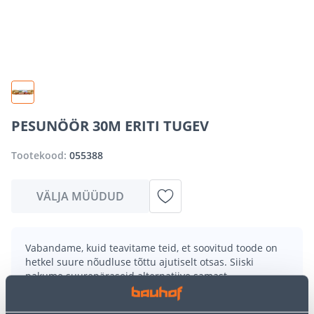
PESUNÖÖR 30M ERITI TUGEV
Tootekood:
055388
VÄLJA MÜÜDUD
Vabandame, kuid teavitame teid, et soovitud toode on
hetkel suure nõudluse tõttu ajutiselt otsas. Siiski
pakume suurepäraseid alternatiive samast
tootekategooriast
, mis võivad teile sama palju rõõmu
pakkuda!