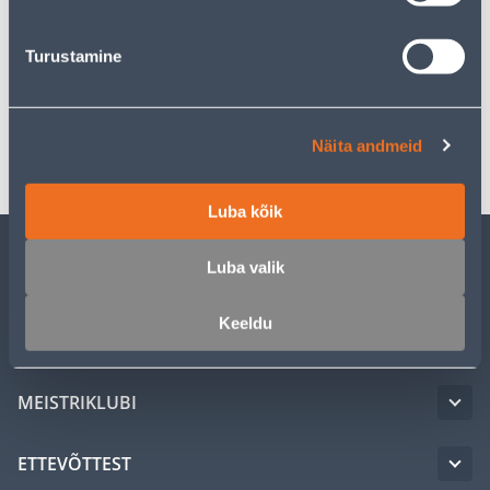
Kirjeldus
Turustamine
Spetsifikatsioon
Transport
Näita andmeid
Luba kõik
Luba valik
KLIENDITEENINDUS
Keeldu
TEENUSED
MEISTRIKLUBI
ETTEVÕTTEST