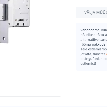
VÄLJA MÜÜ
Vabandame, kuid 
nõudluse tõttu a
alternatiive sa
rõõmu pakkuda!
Teie ostlemisrõ
jätkata, naastes
otsingufunktsioo
ostlemist!