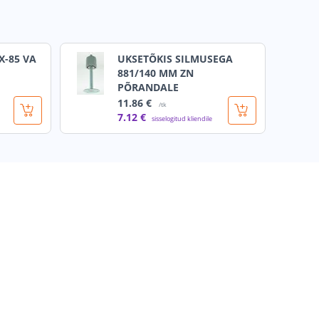
X-85 VA
UKSETÕKIS SILMUSEGA
881/140 MM ZN
PÕRANDALE
11
.86 €
/tk
7
.12 €
sisselogitud kliendile