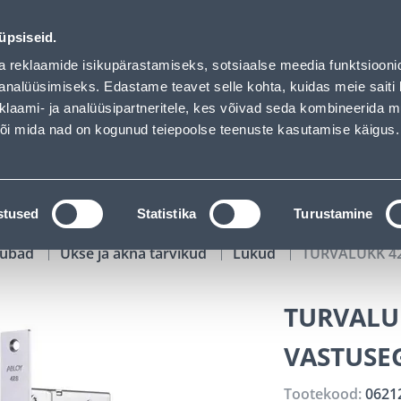
ded
01
12
03
09
Tuhanded tooted -40% (al 10€)
P
T
MIN
S
üpsiseid.
ndus
Teenused
Karjäärileht
a reklaamide isikupärastamiseks, sotsiaalse meedia funktsiooni
analüüsimiseks. Edastame teavet selle kohta, kuidas meie saiti 
klaami- ja analüüsipartneritele, kes võivad seda kombineerida 
OTSI
Logi
 või mida nad on kogunud teiepoolse teenuste kasutamise käigus.
KATALOOGID
TÖÖRIISTALAENUTUS
J
stused
Statistika
Turustamine
kaubad
Ukse ja akna tarvikud
Lukud
TURVALUKK 42
TURVALUK
VASTUSE
Tootekood:
0621