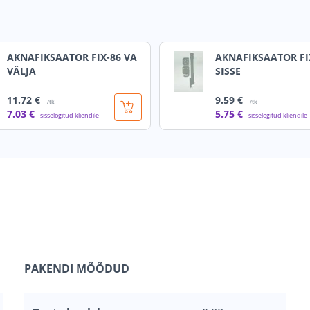
AKNAFIKSAATOR FIX-86 VA
AKNAFIKSAATOR FI
VÄLJA
SISSE
11
.72 €
9
.59 €
/tk
/tk
7
.03 €
5
.75 €
sisselogitud kliendile
sisselogitud kliendile
PAKENDI MÕÕDUD