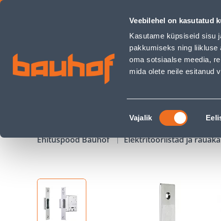
TURVALUKK 428 CR SILEUKSE VASTUSEGA - Bauhof has loa
Veebilehel on kasutatud k
Kauplused
Äriklienditeenindus
Klienditeeni
Kasutame küpsiseid sisu j
pakkumiseks ning liikluse 
oma sotsiaalse meedia, re
mida olete neile esitanud
TOOTED
KAMPAANIAD
Nõusoleku
Vajalik
Eeli
valik
Ehituspood Bauhof
Elektritööriistad ja raua