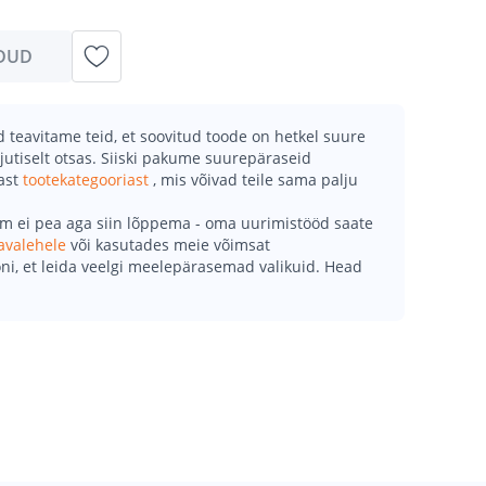
DUD
teavitame teid, et soovitud toode on hetkel suure
jutiselt otsas. Siiski pakume suurepäraseid
mast
tootekategooriast
, mis võivad teile sama palju
õm ei pea aga siin lõppema - oma uurimistööd saate
avalehele
või kasutades meie võimsat
ni, et leida veelgi meelepärasemad valikuid. Head