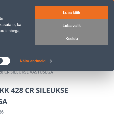
Luba kõik
ET
RU
EN
de
kasutate, ka
Luba valik
muu teabega,
 sisse
Ostunimekiri
Ostukorv
Keeldu
ÄRELMAKS
MEISTRIKLUBI
BLOGI
Näita andmeid
8 CR SILEUKSE VASTUSEGA
K 428 CR SILEUKSE
GA
26