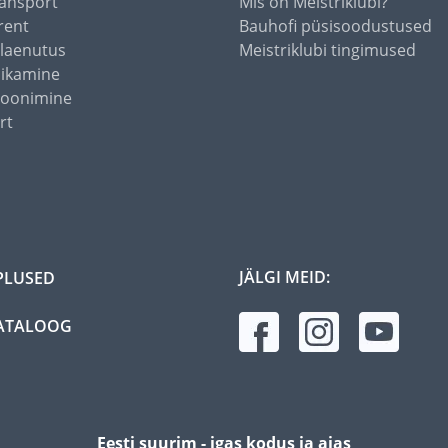
ansport
Mis on Meistriklubi?
rent
Bauhofi püsisoodustused
alaenutus
Meistriklubi tingimused
õikamine
toonimine
rt
JÄLGI MEID:
PLUSED
ATALOOG
Eesti suurim - igas kodus ja aias