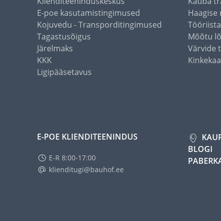
Klienditeeninduskeskus
Kauba tr
E-poe kasutamistingimused
Haagise 
Kojuvedu - Transporditingimused
Tööriist
Tagastusõigus
Mõõtu l
Järelmaks
Värvide 
KKK
Kinkekaa
Ligipääsetavus
E-POE KLIENDITEENINDUS
KAU
BLOGI
E-R 8:00-17:00
PABERK
klienditugi@bauhof.ee