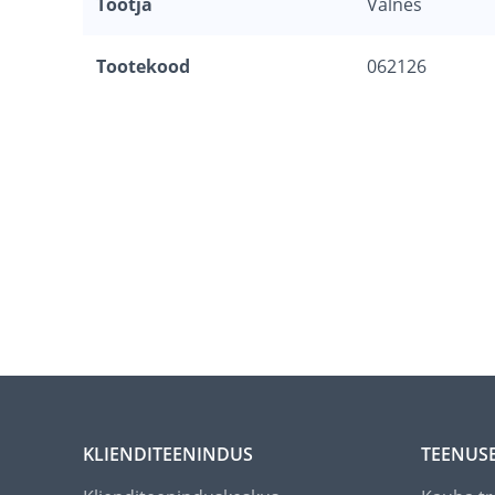
Tootja
Valnes
Tootekood
062126
KLIENDITEENINDUS
TEENUS