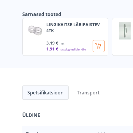
Sarnased tooted
LINGIKAITSE LÄBIPAISTEV
4TK
3
.19 €
/tk
1
.91 €
sisselogitud kliendile
Spetsifikatsioon
Transport
ÜLDINE