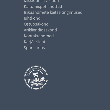
Missioon ja visioon
Käitumispõhimõtted
Isikuandmete kaitse tingimused
Juhtkond
Ostuosakond
Ärikliendiosakond
Kontaktandmed
Karjäärileht
Sponsorlus