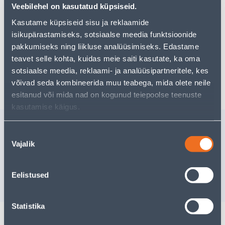
Teie ostlemisrõõm ei pea aga siin lõppema - oma
Veebilehel on kasutatud küpsiseid.
uurimistööd saate jätkata, naastes
avalehele
või
Kasutame küpsiseid sisu ja reklaamide
kasutades meie võimsat otsingufunktsiooni, et leida
veelgi meelepärasemad valikuid. Head ostlemist!
isikupärastamiseks, sotsiaalse meedia funktsioonide
pakkumiseks ning liikluse analüüsimiseks. Edastame
teavet selle kohta, kuidas meie saiti kasutate, ka oma
sotsiaalse meedia, reklaami- ja analüüsipartneritele, kes
Tarne pole võimalik
võivad seda kombineerida muu teabega, mida olete neile
esitanud või mida nad on kogunud teiepoolse teenuste
kasutamise käigus.
Sarnased tooted
Nõusoleku
KÜTTEMATT 0,5X3,0M
PIKENDU
Vajalik
valik
240W 1,5M² RAYCHEM
15M PUN
Kampaaniahi
kehtib kuni
3
28
.66 €
Eelistused
70
.00 €
17
.20 €
/tk
/ tk
Statistika