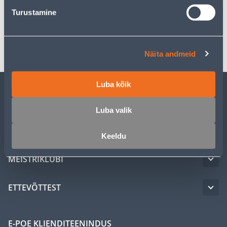
Spetsifikatsioon
Turustamine
Transport
Näita andmeid
Luba kõik
KLIENDITEENINDUS
Luba valik
TEENUSED
Keeldu
MEISTRIKLUBI
ETTEVÕTTEST
E-POE KLIENDITEENINDUS