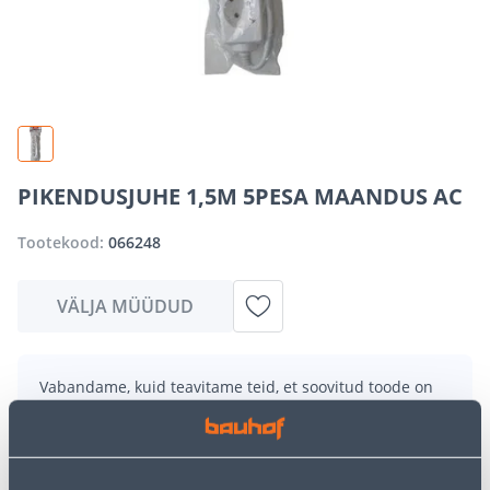
PIKENDUSJUHE 1,5M 5PESA MAANDUS AC
Tootekood:
066248
VÄLJA MÜÜDUD
Vabandame, kuid teavitame teid, et soovitud toode on
hetkel suure nõudluse tõttu ajutiselt otsas. Siiski
pakume suurepäraseid alternatiive samast
tootekategooriast
, mis võivad teile sama palju rõõmu
pakkuda!