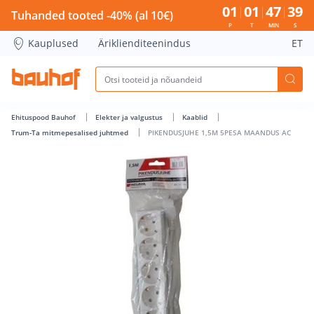
PIKENDUSJUHE 1,5M 5PESA MAANDUS AC - Bauhof has loa
01
01
47
38
Tuhanded tooted -40% (al 10€)
P
T
MIN
S
Kauplused
Äriklienditeenindus
ET
Ehituspood Bauhof
Elekter ja valgustus
Kaablid
Trum-Ta mitmepesalised juhtmed
PIKENDUSJUHE 1,5M 5PESA MAANDUS AC