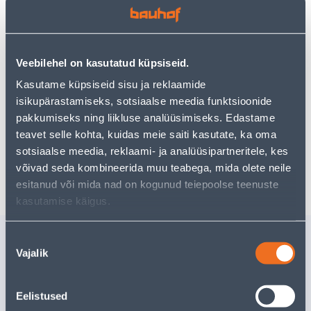
Teie ostlemisrõõm ei pea aga siin lõppema - oma
uurimistööd saate jätkata, naastes
avalehele
või
kasutades meie võimsat otsingufunktsiooni, et leida
veelgi meelepärasemad valikuid. Head ostlemist!
Veebilehel on kasutatud küpsiseid.
Kasutame küpsiseid sisu ja reklaamide
• Murusegu varjulistele kasvukohtadele
isikupärastamiseks, sotsiaalse meedia funktsioonide
• Pakendi kogus 5 kg
pakkumiseks ning liikluse analüüsimiseks. Edastame
• 14-päevane tagastusõigus.
teavet selle kohta, kuidas meie saiti kasutate, ka oma
sotsiaalse meedia, reklaami- ja analüüsipartneritele, kes
Tarne pole võimalik
võivad seda kombineerida muu teabega, mida olete neile
esitanud või mida nad on kogunud teiepoolse teenuste
kasutamise käigus.
Sarnased tooted
Nõusoleku
Vajalik
valik
KODUMURU MURUSEEME
VARJUM
5KG
MURUSEE
Eelistused
Tarne pole võimalik
Tarne pole v