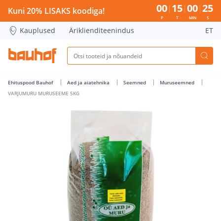
VARJUMURU MURUSEEME 5KG - Bauhof has loaded
00
15
00
25
Kuni 20% LISAKS koodiga!
P
T
MIN
S
Kauplused
Äriklienditeenindus
ET
Ehituspood Bauhof
Aed ja aiatehnika
Seemned
Muruseemned
VARJUMURU MURUSEEME 5KG