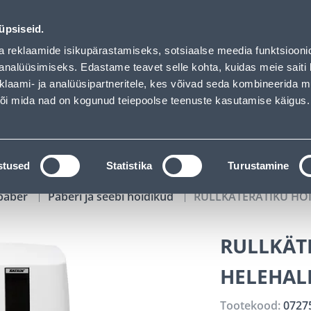
 loaded
01
07
18
55
Tuhanded tooted -40% (al 10€)
P
T
MIN
S
üpsiseid.
ndus
Teenused
Karjäärileht
a reklaamide isikupärastamiseks, sotsiaalse meedia funktsiooni
analüüsimiseks. Edastame teavet selle kohta, kuidas meie saiti 
klaami- ja analüüsipartneritele, kes võivad seda kombineerida 
OTSI
Logi
 või mida nad on kogunud teiepoolse teenuste kasutamise käigus.
KATALOOGID
TÖÖRIISTALAENUTUS
J
stused
Statistika
Turustamine
paber
Paberi ja seebi hoidikud
RULLKÄTERÄTIKU HOI
RULLKÄT
HELEHAL
Tootekood:
0727