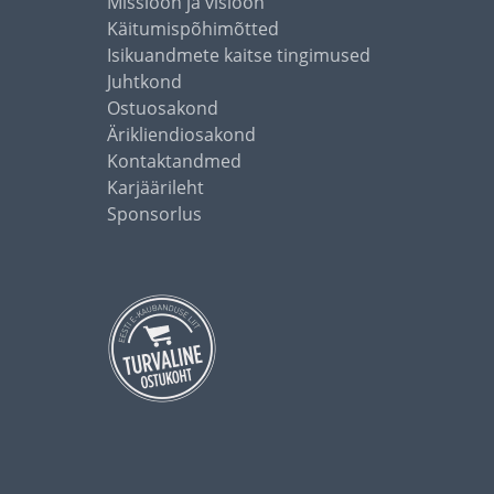
Missioon ja visioon
Käitumispõhimõtted
Isikuandmete kaitse tingimused
Juhtkond
Ostuosakond
Ärikliendiosakond
Kontaktandmed
Karjäärileht
Sponsorlus