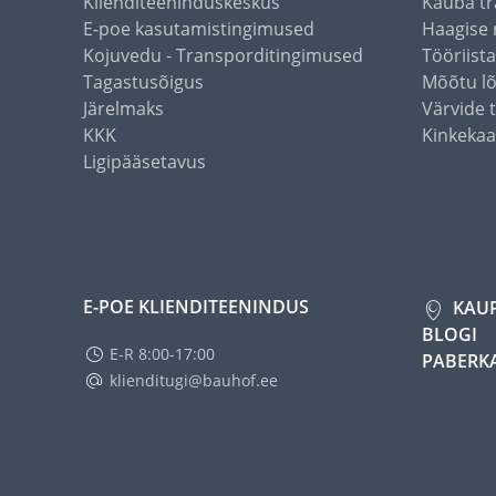
Klienditeeninduskeskus
Kauba tr
E-poe kasutamistingimused
Haagise 
Kojuvedu - Transporditingimused
Tööriist
Tagastusõigus
Mõõtu l
Järelmaks
Värvide 
KKK
Kinkekaa
Ligipääsetavus
E-POE KLIENDITEENINDUS
KAU
BLOGI
E-R 8:00-17:00
PABERK
klienditugi@bauhof.ee