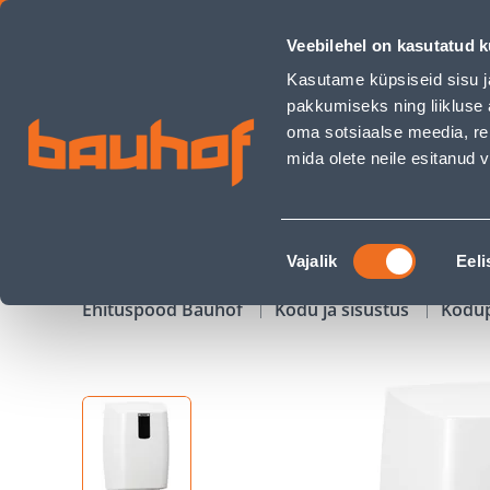
RULLKÄTERÄTIKU HOIDJA KATRIN M HELEHALL - Bauhof has
Veebilehel on kasutatud k
Kauplused
Äriklienditeenindus
Klienditeeni
Kasutame küpsiseid sisu j
pakkumiseks ning liikluse 
oma sotsiaalse meedia, re
mida olete neile esitanud
TOOTED
KAMPAANIAD
Nõusoleku
Vajalik
Eeli
valik
Ehituspood Bauhof
Kodu ja sisustus
Kodu