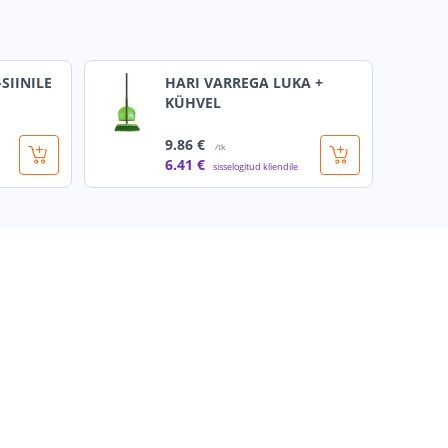
SIINILE
HARI VARREGA LUKA +
KÜHVEL
9
.86 €
/tk
6
.41 €
sisselogitud kliendile