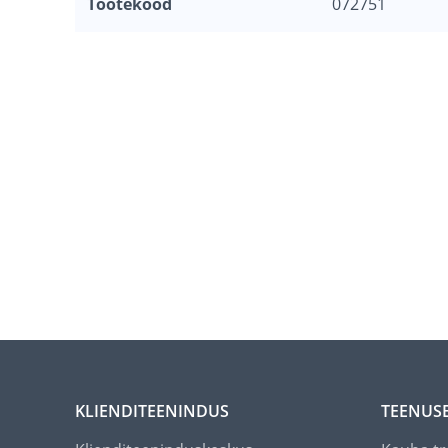
Tootekood
072751
KLIENDITEENINDUS
TEENUS