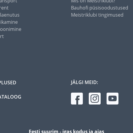
ansport
Mis on Meistriklubi?
rent
Bauhofi püsisoodustused
alaenutus
Meistriklubi tingimused
õikamine
toonimine
rt
JÄLGI MEID:
PLUSED
ATALOOG
Eesti suurim - igas kodus ja aias