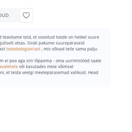
DUD
teavitame teid, et soovitud toode on hetkel suure
jutiselt otsas. Siiski pakume suurepäraseid
mast
tootekategooriast
, mis võivad teile sama palju
õm ei pea aga siin lõppema - oma uurimistööd saate
avalehele
või kasutades meie võimsat
ni, et leida veelgi meelepärasemad valikuid. Head