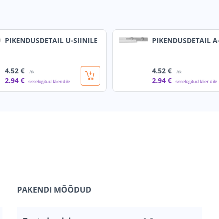
PIKENDUSDETAIL U-SIINILE
PIKENDUSDETAIL A-
4
.52 €
4
.52 €
/tk
/tk
2
.94 €
2
.94 €
sisselogitud kliendile
sisselogitud kliendile
PAKENDI MÕÕDUD