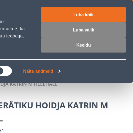
Luba kõik
ET
RU
EN
de
kasutate, ka
Luba valik
muu teabega,
 sisse
Ostunimekiri
Ostukorv
Keeldu
ÄRELMAKS
MEISTRIKLUBI
BLOGI
Näita andmeid
DJA KATRIN M HELEHALL
ERÄTIKU HOIDJA KATRIN M
L
51