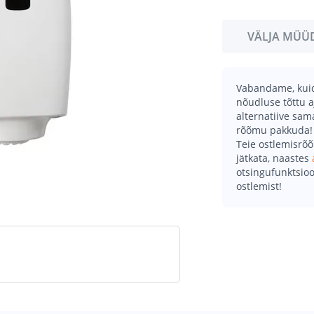
VÄLJA MÜÜ
Vabandame, kuid 
nõudluse tõttu a
alternatiive sa
rõõmu pakkuda!
Teie ostlemisrõ
jätkata, naastes
otsingufunktsioo
ostlemist!