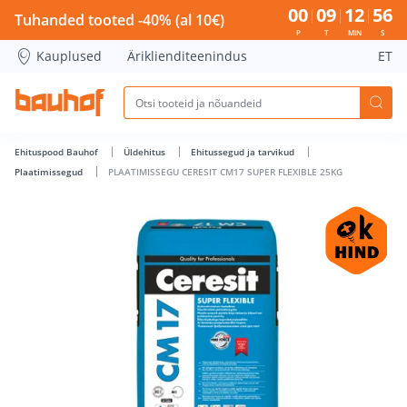
PLAATIMISSEGU CERESIT CM17 SUPER FLEXIBLE 25KG - Bauh
00
09
12
55
Tuhanded tooted -40% (al 10€)
P
T
MIN
S
Kauplused
Äriklienditeenindus
ET
Ehituspood Bauhof
Üldehitus
Ehitussegud ja tarvikud
Plaatimissegud
PLAATIMISSEGU CERESIT CM17 SUPER FLEXIBLE 25KG