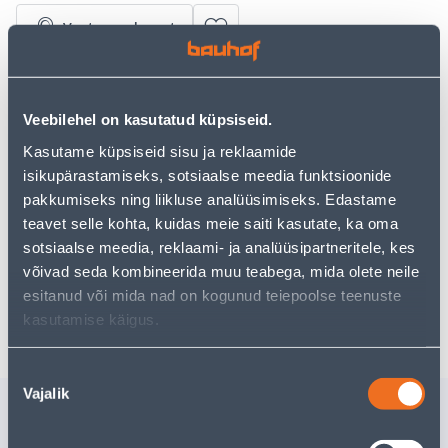
Vaata saadavust
• Väga elastne ja suure nakketugevusega
plaatimissegu.
Veebilehel on kasutatud küpsiseid.
• Sobilik ka suurte plaatide liimimiseks keerukatele
Kasutame küpsiseid sisu ja reklaamide
aluspindadele. Fiiberkiududega tugevdatud.
isikupärastamiseks, sotsiaalse meedia funktsioonide
• Pakendi kogus on 25 kg.
pakkumiseks ning liikluse analüüsimiseks. Edastame
• 14-päevane tagastusõigus.
teavet selle kohta, kuidas meie saiti kasutate, ka oma
sotsiaalse meedia, reklaami- ja analüüsipartneritele, kes
Poest kätte, alates 10.08.2026
võivad seda kombineerida muu teabega, mida olete neile
esitanud või mida nad on kogunud teiepoolse teenuste
Eeldatav kojuvedu al. 16,90 € al. 2-5 tööpäeva
kasutamise käigus.
Nõusoleku
Vajalik
valik
Sarnased tooted
PLAATIMISSEGU CERESIT
PLAATIM