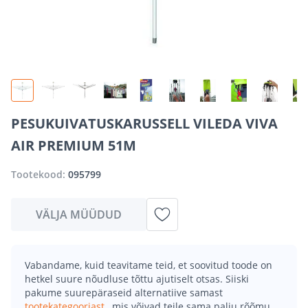
PESUKUIVATUSKARUSSELL VILEDA VIVA
AIR PREMIUM 51M
Tootekood:
095799
VÄLJA MÜÜDUD
Vabandame, kuid teavitame teid, et soovitud toode on
hetkel suure nõudluse tõttu ajutiselt otsas. Siiski
pakume suurepäraseid alternatiive samast
tootekategooriast
, mis võivad teile sama palju rõõmu