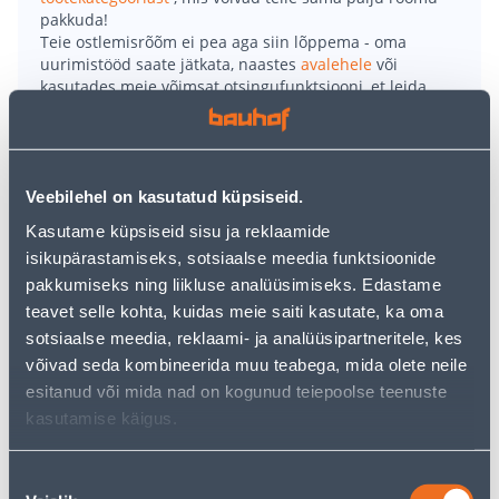
pakkuda!
Teie ostlemisrõõm ei pea aga siin lõppema - oma
uurimistööd saate jätkata, naastes
avalehele
või
kasutades meie võimsat otsingufunktsiooni, et leida
veelgi meelepärasemad valikuid. Head ostlemist!
• 4-haruline roostevaba alumiiniumraamiga
Veebilehel on kasutatud küpsiseid.
pesukuivatuskarussell.
• Reguleeritava kõrgusega (60-170 cm).
Kasutame küpsiseid sisu ja reklaamide
• Kuivatusnööre 51 m, mahutab 4-5 masinatäit pesu, 4
isikupärastamiseks, sotsiaalse meedia funktsioonide
konksu riidepuudele.
pakkumiseks ning liikluse analüüsimiseks. Edastame
• Sisse-ehitatud vihmakate, mis kaitseb pesunööre
teavet selle kohta, kuidas meie saiti kasutate, ka oma
vihma ja määrdumise eest.
sotsiaalse meedia, reklaami- ja analüüsipartneritele, kes
• 14-päevane tagastusõigus.
võivad seda kombineerida muu teabega, mida olete neile
esitanud või mida nad on kogunud teiepoolse teenuste
kasutamise käigus.
Tarne pole võimalik
Nõusoleku