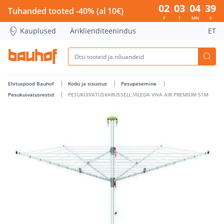
PESUKUIVATUSKARUSSELL VILEDA VIVA AIR PREMIUM 51M - 
02
03
04
39
Tuhanded tooted -40% (al 10€)
P
T
MIN
S
Kauplused
Äriklienditeenindus
ET
Ehituspood Bauhof
Kodu ja sisustus
Pesupesemine
Pesukuivatusrestid
PESUKUIVATUSKARUSSELL VILEDA VIVA AIR PREMIUM 51M