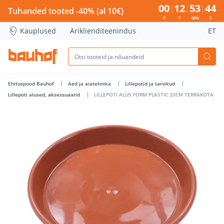
LILLEPOTI ALUS FORM PLASTIC 20CM TERRAKOTA - Bauhof h
00
12
53
44
Tuhanded tooted -40% (al 10€)
P
T
MIN
S
Kauplused
Äriklienditeenindus
ET
Ehituspood Bauhof
Aed ja aiatehnika
Lillepotid ja tarvikud
Lillepoti alused, aksessuaarid
LILLEPOTI ALUS FORM PLASTIC 20CM TERRAKOTA