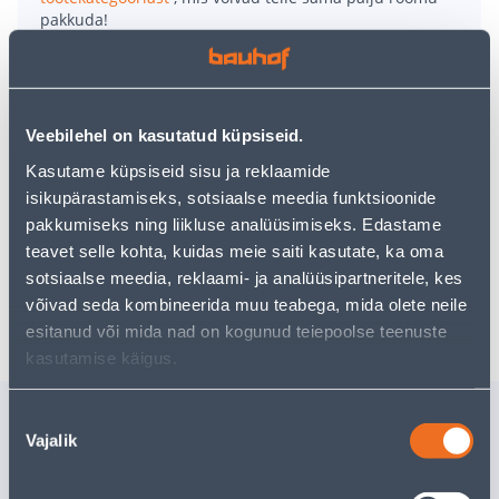
pakkuda!
Teie ostlemisrõõm ei pea aga siin lõppema - oma
uurimistööd saate jätkata, naastes
avalehele
või
kasutades meie võimsat otsingufunktsiooni, et leida
veelgi meelepärasemad valikuid. Head ostlemist!
Veebilehel on kasutatud küpsiseid.
Kasutame küpsiseid sisu ja reklaamide
• Kerge ja pika elueaga lillepoti alus. • Läbimõõt 20 cm,
isikupärastamiseks, sotsiaalse meedia funktsioonide
valmistatud plastikust. • Hoiab ära kastmisvee
pakkumiseks ning liikluse analüüsimiseks. Edastame
voolamist põrandale.
• 14-päevane tagastusõigus.
teavet selle kohta, kuidas meie saiti kasutate, ka oma
sotsiaalse meedia, reklaami- ja analüüsipartneritele, kes
Tarne pole võimalik
võivad seda kombineerida muu teabega, mida olete neile
esitanud või mida nad on kogunud teiepoolse teenuste
kasutamise käigus.
Sarnased tooted
Nõusoleku
Vajalik
valik
LILLESIBULATE
LILLEPOT
ISTUTUSKORV
PROSPER
PROSPERPLAST 20CM
SLIM CO