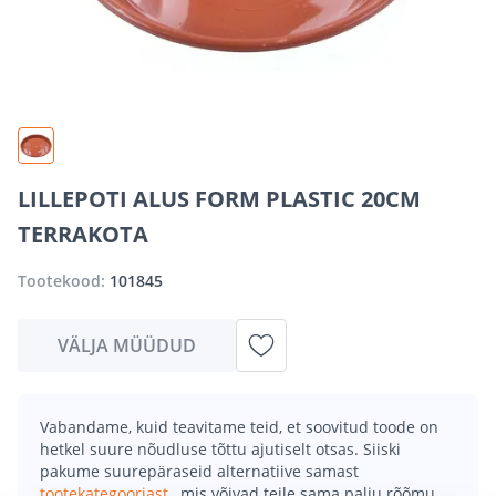
LILLEPOTI ALUS FORM PLASTIC 20CM
TERRAKOTA
Tootekood:
101845
VÄLJA MÜÜDUD
Vabandame, kuid teavitame teid, et soovitud toode on
hetkel suure nõudluse tõttu ajutiselt otsas. Siiski
pakume suurepäraseid alternatiive samast
tootekategooriast
, mis võivad teile sama palju rõõmu