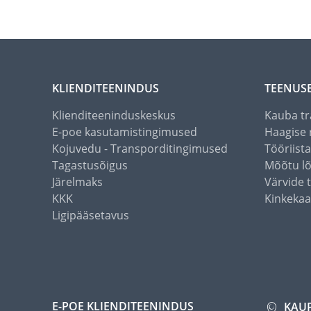
KLIENDITEENINDUS
TEENUS
Klienditeeninduskeskus
Kauba tr
E-poe kasutamistingimused
Haagise 
Kojuvedu - Transporditingimused
Tööriist
Tagastusõigus
Mõõtu l
Järelmaks
Värvide 
KKK
Kinkekaa
Ligipääsetavus
E-POE KLIENDITEENINDUS
KAU