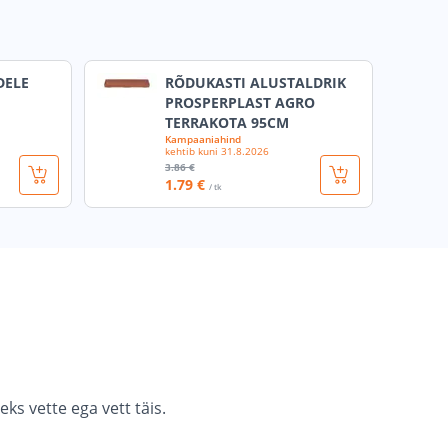
DELE
RÕDUKASTI ALUSTALDRIK
PROSPERPLAST AGRO
TERRAKOTA 95CM
Kampaaniahind
kehtib kuni
31.8.2026
3
.86 €
1
.79 €
/ tk
ks vette ega vett täis.