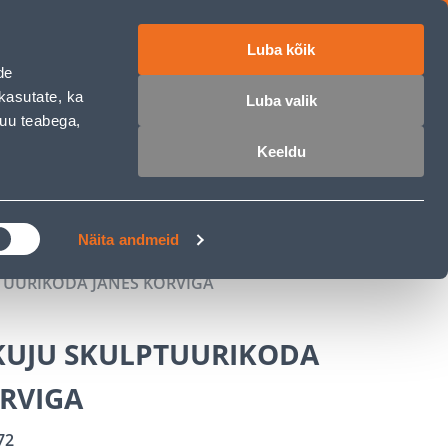
Luba kõik
ET
RU
EN
de
kasutate, ka
Luba valik
muu teabega,
 sisse
Ostunimekiri
Ostukorv
Keeldu
ÄRELMAKS
MEISTRIKLUBI
BLOGI
Näita andmeid
UURIKODA JÄNES KORVIGA
UJU SKULPTUURIKODA
ORVIGA
72