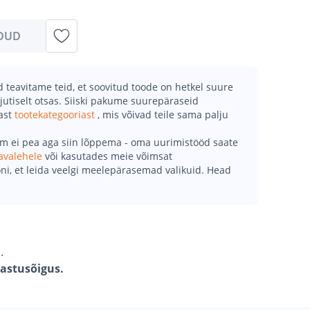
DUD
teavitame teid, et soovitud toode on hetkel suure
jutiselt otsas. Siiski pakume suurepäraseid
mast
tootekategooriast
, mis võivad teile sama palju
õm ei pea aga siin lõppema - oma uurimistööd saate
avalehele
või kasutades meie võimsat
ni, et leida veelgi meelepärasemad valikuid. Head
.
gastusõigus.