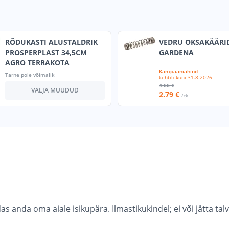
RÕDUKASTI ALUSTALDRIK
VEDRU OKSAKÄÄRI
PROSPERPLAST 34,5CM
GARDENA
AGRO TERRAKOTA
Kampaaniahind
Tarne pole võimalik
kehtib kuni
31.8.2026
4
.66 €
VÄLJA MÜÜDUD
2
.79 €
/ tk
 anda oma aiale isikupära. Ilmastikukindel; ei või jätta talve