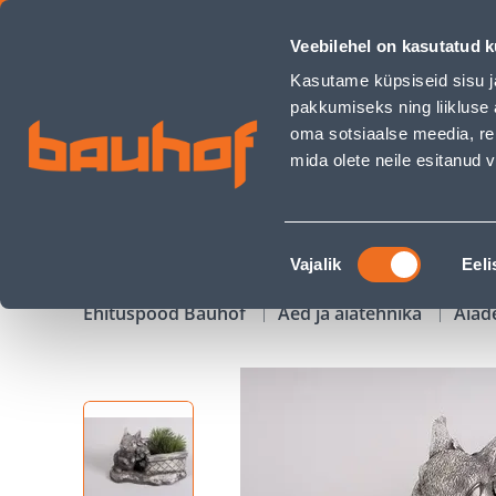
BETOONKUJU SKULPTUURIKODA JÄNES KORVIGA - Bauhof h
Veebilehel on kasutatud k
Kauplused
Äriklienditeenindus
Klienditeeni
Kasutame küpsiseid sisu j
pakkumiseks ning liikluse 
oma sotsiaalse meedia, re
mida olete neile esitanud
TOOTED
KAMPAANIAD
Nõusoleku
Vajalik
Eeli
valik
Ehituspood Bauhof
Aed ja aiatehnika
Aiad