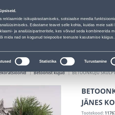
as loaded
02
02
36
01
Tuhanded tooted -40% (al 10€)
P
T
MIN
S
üpsiseid.
ndus
Teenused
Karjäärileht
a reklaamide isikupärastamiseks, sotsiaalse meedia funktsiooni
analüüsimiseks. Edastame teavet selle kohta, kuidas meie saiti 
klaami- ja analüüsipartneritele, kes võivad seda kombineerida 
OTSI
Logi
 või mida nad on kogunud teiepoolse teenuste kasutamise käigus.
KATALOOGID
TÖÖRIISTALAENUTUS
J
stused
Statistika
Turustamine
ekoratsioonid
Betoonist kujud
BETOONKUJU SKULPT
BETOONK
JÄNES K
Tootekood:
1176