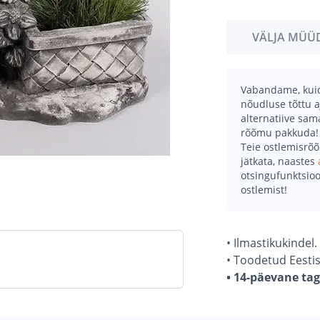
VÄLJA MÜÜ
Vabandame, kuid 
nõudluse tõttu a
alternatiive sa
rõõmu pakkuda!
Teie ostlemisrõ
jätkata, naastes
otsingufunktsioo
ostlemist!
• Ilmastikukindel.
• Toodetud Eestis
• 14-päevane ta