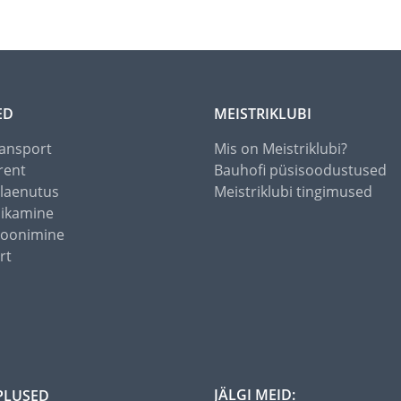
ED
MEISTRIKLUBI
ansport
Mis on Meistriklubi?
rent
Bauhofi püsisoodustused
alaenutus
Meistriklubi tingimused
õikamine
toonimine
rt
JÄLGI MEID:
PLUSED