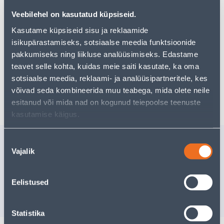
pakkuda!
Veebilehel on kasutatud küpsiseid.
Teie ostlemisrõõm ei pea aga siin lõppema - oma
uurimistööd saate jätkata, naastes
avalehele
või
Kasutame küpsiseid sisu ja reklaamide
kasutades meie võimsat otsingufunktsiooni, et leida
isikupärastamiseks, sotsiaalse meedia funktsioonide
veelgi meelepärasemad valikuid. Head ostlemist!
pakkumiseks ning liikluse analüüsimiseks. Edastame
teavet selle kohta, kuidas meie saiti kasutate, ka oma
sotsiaalse meedia, reklaami- ja analüüsipartneritele, kes
Tarne pole võimalik
võivad seda kombineerida muu teabega, mida olete neile
esitanud või mida nad on kogunud teiepoolse teenuste
kasutamise käigus.
Sarnased tooted
Nõusoleku
Vajalik
valik
PEENRAÄÄRIS
PEENRAP
PROSPERPLAST PRUUN
Kampaaniahind
Kampaaniahi
kehtib kuni
28.9.2026
kehtib kuni
3
Eelistused
15
.32 €
7
.06 €
7
.99 €
3
.49 €
/ tk
/ tk
Statistika