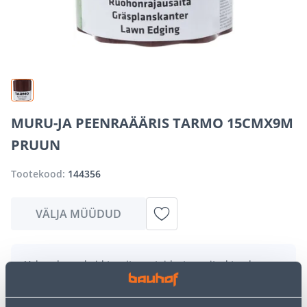
MURU-JA PEENRAÄÄRIS TARMO 15CMX9M
PRUUN
Tootekood:
144356
VÄLJA MÜÜDUD
Vabandame, kuid teavitame teid, et soovitud toode on
hetkel suure nõudluse tõttu ajutiselt otsas. Siiski
pakume suurepäraseid alternatiive samast
tootekategooriast
, mis võivad teile sama palju rõõmu