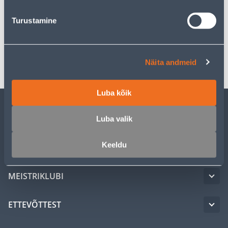
Turustamine
Spetsifikatsioon
Transport
Näita andmeid
Luba kõik
KLIENDITEENINDUS
Luba valik
Keeldu
TEENUSED
MEISTRIKLUBI
ETTEVÕTTEST