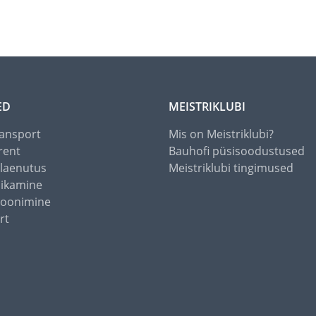
ED
MEISTRIKLUBI
ansport
Mis on Meistriklubi?
rent
Bauhofi püsisoodustused
alaenutus
Meistriklubi tingimused
õikamine
toonimine
rt