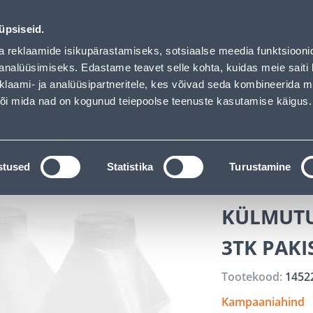
oaded
ndus
Teenused
Karjäärileht
üpsiseid.
a reklaamide isikupärastamiseks, sotsiaalse meedia funktsiooni
OTSI
Logi
analüüsimiseks. Edastame teavet selle kohta, kuidas meie saiti 
klaami- ja analüüsipartneritele, kes võivad seda kombineerida 
 või mida nad on kogunud teiepoolse teenuste kasutamise käigus.
KATALOOGID
TÖÖRIISTALAENUTUS
J
istamine
Pudelid ja korgid_
KÜLMUTUSPUDEL MARJUK
stused
Statistika
Turustamine
KÜLMUTU
3TK PAKI
Tootekood:
1452
Kampaaniahind