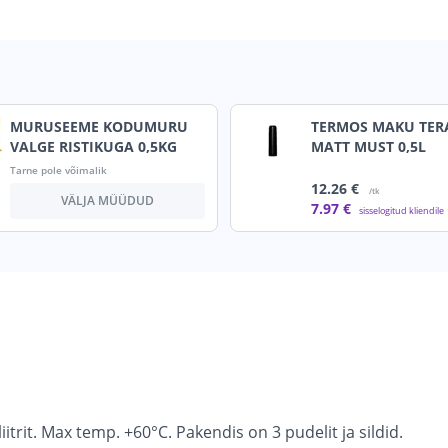
MURUSEEME KODUMURU
TERMOS MAKU TER
VALGE RISTIKUGA 0,5KG
MATT MUST 0,5L
Tarne pole võimalik
12
.26 €
/tk
VÄLJA MÜÜDUD
7
.97 €
sisselogitud kliendile
rit. Max temp. +60°C. Pakendis on 3 pudelit ja sildid.