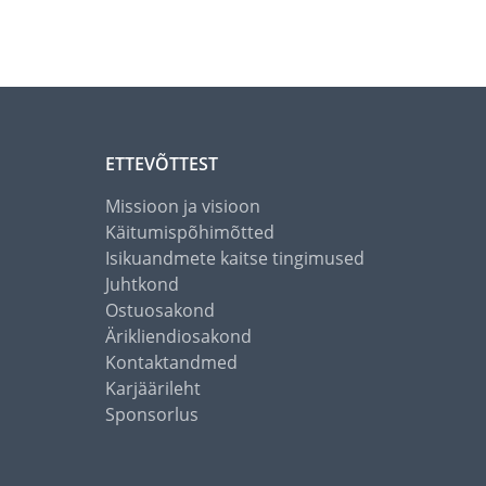
ETTEVÕTTEST
Missioon ja visioon
Käitumispõhimõtted
Isikuandmete kaitse tingimused
Juhtkond
Ostuosakond
Ärikliendiosakond
Kontaktandmed
Karjäärileht
Sponsorlus