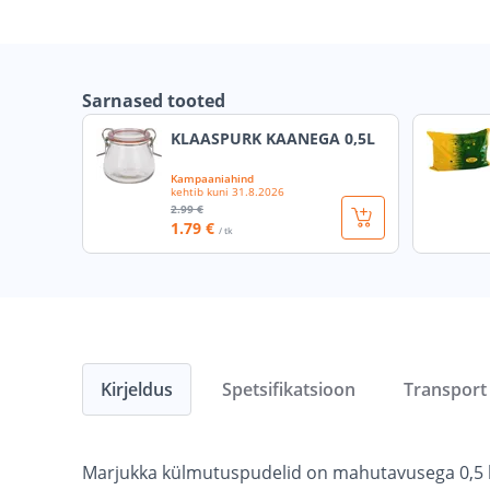
Sarnased tooted
KLAASPURK KAANEGA 0,5L
Kampaaniahind
kehtib kuni
31.8.2026
2
.99 €
1
.79 €
/ tk
Kirjeldus
Spetsifikatsioon
Transport
Marjukka külmutuspudelid on mahutavusega 0,5 liit