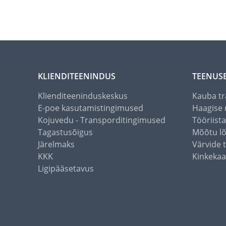
KLIENDITEENINDUS
TEENUS
Klienditeeninduskeskus
Kauba tr
E-poe kasutamistingimused
Haagise 
Kojuvedu - Transporditingimused
Tööriist
Tagastusõigus
Mõõtu l
Järelmaks
Värvide 
KKK
Kinkekaa
Ligipääsetavus