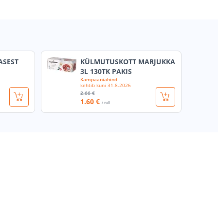
ASEST
KÜLMUTUSKOTT MARJUKKA
3L 130TK PAKIS
Kampaaniahind
kehtib kuni
31.8.2026
2
.66 €
1
.60 €
/ rull