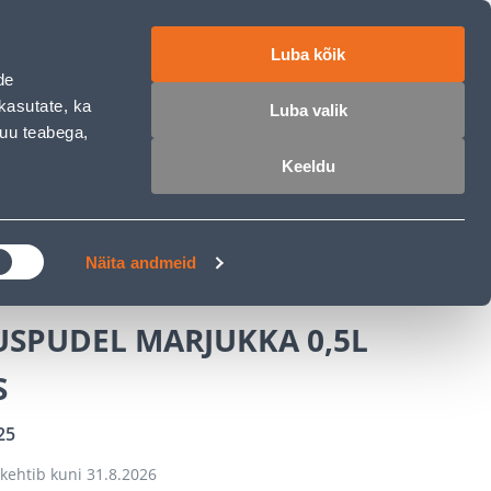
ET
RU
EN
Luba kõik
de
 sisse
Ostunimekiri
Ostukorv
kasutate, ka
Luba valik
muu teabega,
Keeldu
ÄRELMAKS
MEISTRIKLUBI
BLOGI
KA 0,5L 3TK PAKIS
Näita andmeid
SPUDEL MARJUKKA 0,5L
S
25
kehtib kuni
31.8.2026