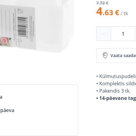
7
.72 €
4
.63 €
/ tk
−
Vaata saada
• Külmutuspudelid
• Komplektis sildi
• Pakendis 3 tk.
va
• 14-päevane ta
ööpäeva