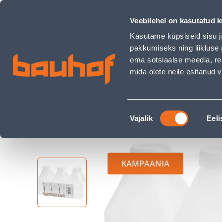
KÜLMUTUSPUDEL MARJUKKA 0,5L 3TK PAKIS - Bauhof has l
Kauplused
Äriklienditeenindus
Klienditeeni
Veebilehel on kasutatud k
Kasutame küpsiseid sisu j
pakkumiseks ning liikluse 
oma sotsiaalse meedia, re
mida olete neile esitanud
TOOTED
KAMPAANIAD
Nõusoleku
Ehituspood Bauhof
Aed ja aiatehnika
Hoid
Vajalik
Eeli
valik
KAMPAANIA