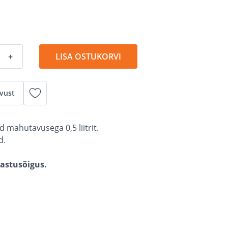
+
LISA OSTUKORVI
vust
 mahutavusega 0,5 liitrit.
d.
gastusõigus.