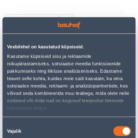
Vaata saadavust
• Tera-tera ehk kohupiimamustriga valge
dekoratiivkrohv.
Veebilehel on kasutatud küpsiseid.
• Tera suurus on 2 mm.
Kasutame küpsiseid sisu ja reklaamide
• Kasutatav nii mineraalvilla kui EPS-iga soojustatavate
isikupärastamiseks, sotsiaalse meedia funktsioonide
fassaadide viimistluskrohviks; sise- ja välistöödeks
pakkumiseks ning liikluse analüüsimiseks. Edastame
• 14-päevane tagastusõigus.
teavet selle kohta, kuidas meie saiti kasutate, ka oma
sotsiaalse meedia, reklaami- ja analüüsipartneritele, kes
võivad seda kombineerida muu teabega, mida olete neile
Poest kätte, alates 08.08.2026
esitanud või mida nad on kogunud teiepoolse teenuste
Eeldatav kojuvedu al. 16,90 € al. 2-5 tööpäeva
kasutamise käigus.
Nõusoleku
Vajalik
valik