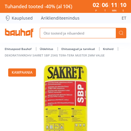
DEKORATIIVKROHV SAKRET SBP 25KG TERA-TERA MUSTER 2M
02
06
11
09
Tuhanded tooted -40% (al 10€)
P
T
MIN
S
Kauplused
Äriklienditeenindus
ET
Ehituspood Bauhof
Üldehitus
Ehitussegud ja tarvikud
Krohvid
DEKORATIIVKROHV SAKRET SBP 25KG TERA-TERA MUSTER 2MM VALGE
KAMPAANIA