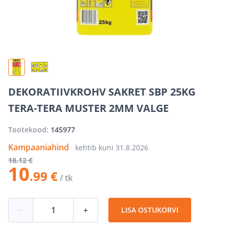
DEKORATIIVKROHV SAKRET SBP 25KG
TERA-TERA MUSTER 2MM VALGE
Tootekood:
145977
Kampaaniahind
kehtib kuni
31.8.2026
18
.12 €
10
.99 €
/ tk
−
+
LISA OSTUKORVI