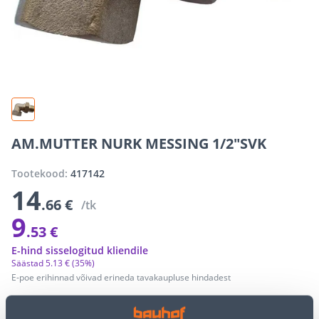
AM.MUTTER NURK MESSING 1/2"SVK
Tootekood:
417142
14
.66 €
/tk
9
.53 €
E-hind sisselogitud kliendile
Säästad
5
.
13 €
(35%)
E-poe erihinnad võivad erineda tavakaupluse hindadest
−
+
LISA OSTUKORVI