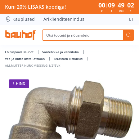
AM.MUTTER NURK MESSING 1/2&quot;SVK - Bauhof has lo
00
09
49
01
Kuni 20% LISAKS koodiga!
P
T
MIN
S
Kauplused
Äriklienditeenindus
ET
Ehituspood Bauhof
Santehnika ja vannituba
Vee ja kütte installatsioon
Terastoru liitmikud
AM.MUTTER NURK MESSING 1/2"SVK
E-HIND