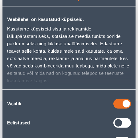
Veebilehel on kasutatud küpsiseid.
Kasutame küpsiseid sisu ja reklaamide
Vaata saadavust
isikupärastamiseks, sotsiaalse meedia funktsioonide
pakkumiseks ning liikluse analüüsimiseks. Edastame
teavet selle kohta, kuidas meie saiti kasutate, ka oma
Eeldatav kojuvedu 3,69 € al. 2-5 tööpäeva
sotsiaalse meedia, reklaami- ja analüüsipartneritele, kes
võivad seda kombineerida muu teabega, mida olete neile
Tarne pakiautomaati al. 2,29 € al. 2-5 tööpäeva
esitanud või mida nad on kogunud teiepoolse teenuste
Poest kätte, alates 06.08.2026
kasutamise käigus.
Nõusoleku
Vajalik
valik
Sarnased tooted
AM.MUTTER MESSING
AM.MUTTE
Eelistused
1/2"SVK
SK
7
.59 €
8
.79 €
/tk
/tk