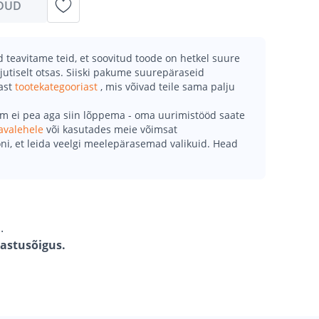
DUD
teavitame teid, et soovitud toode on hetkel suure
jutiselt otsas. Siiski pakume suurepäraseid
mast
tootekategooriast
, mis võivad teile sama palju
õm ei pea aga siin lõppema - oma uurimistööd saate
avalehele
või kasutades meie võimsat
ni, et leida veelgi meelepärasemad valikuid. Head
.
gastusõigus.