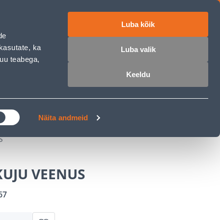
Luba kõik
ET
RU
EN
de
kasutate, ka
Luba valik
muu teabega,
 sisse
Ostunimekiri
Ostukorv
Keeldu
ÄRELMAKS
MEISTRIKLUBI
BLOGI
Näita andmeid
S
UJU VEENUS
67