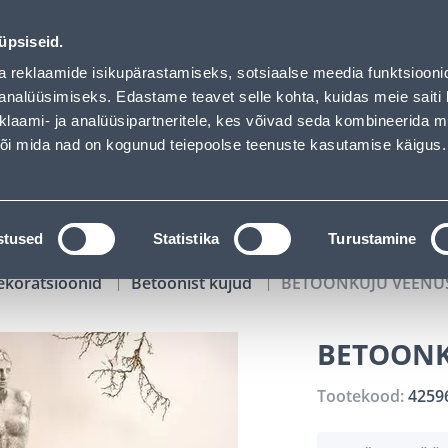
01
11
53
49
Tuhanded tooted -40% (al 10€)
P
T
MIN
S
üpsiseid.
ndus
Teenused
Karjäärileht
a reklaamide isikupärastamiseks, sotsiaalse meedia funktsiooni
analüüsimiseks. Edastame teavet selle kohta, kuidas meie saiti 
klaami- ja analüüsipartneritele, kes võivad seda kombineerida 
OTSI
Logi
 või mida nad on kogunud teiepoolse teenuste kasutamise käigus.
KATALOOGID
TÖÖRIISTALAENUTUS
J
stused
Statistika
Turustamine
ekoratsioonid
Betoonist kujud
BETOONKUJU VEENU
BETOONK
Tootekood:
4259