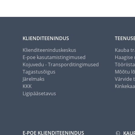
KLIENDITEENINDUS
TEENUS
Klienditeeninduskeskus
Kauba tr
E-poe kasutamistingimused
Haagise 
Kojuvedu - Transporditingimused
Tööriist
Tagastusõigus
Mõõtu l
Järelmaks
Värvide 
KKK
Kinkekaa
Ligipääsetavus
E-POE KLIENDITEENINDUS
KAU