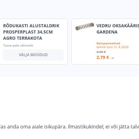
RÕDUKASTI ALUSTALDRIK
VEDRU OKSAKÄÄRI
PROSPERPLAST 34,5CM
GARDENA
AGRO TERRAKOTA
Kampaaniahind
Tarne pole võimalik
kehtib kuni
31.8.2026
4
.66 €
VÄLJA MÜÜDUD
2
.79 €
/ tk
 anda oma aiale isikupära. Ilmastikukindel; ei või jätta talv