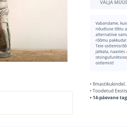
VÄLJA MÜÜ
Vabandame, kuid 
nõudluse tõttu a
alternatiive sa
rõõmu pakkuda!
Teie ostlemisrõ
jätkata, naastes
otsingufunktsioo
ostlemist!
• Ilmastikukindel.
• Toodetud Eestis
• 14-päevane ta