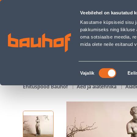
BETOONKUJU VEENUS - Bauhof has loaded
Veebilehel on kasutatud k
Kauplused
Äriklienditeenindus
Klienditeeni
Kasutame küpsiseid sisu j
pakkumiseks ning liikluse 
oma sotsiaalse meedia, re
mida olete neile esitanud
TOOTED
KAMPAANIAD
Nõusoleku
Vajalik
Eeli
valik
Ehituspood Bauhof
Aed ja aiatehnika
Aiad