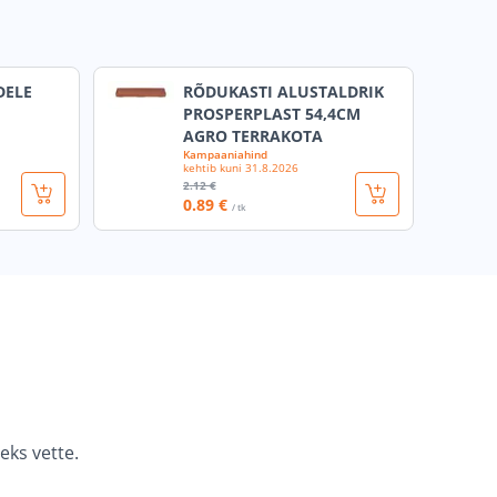
DELE
RÕDUKASTI ALUSTALDRIK
PROSPERPLAST 54,4CM
AGRO TERRAKOTA
Kampaaniahind
kehtib kuni
31.8.2026
2
.12 €
0
.89 €
/ tk
eks vette.