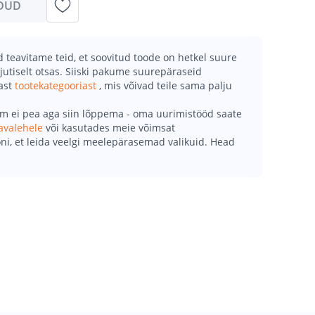
DUD
teavitame teid, et soovitud toode on hetkel suure
jutiselt otsas. Siiski pakume suurepäraseid
mast
tootekategooriast
, mis võivad teile sama palju
õm ei pea aga siin lõppema - oma uurimistööd saate
avalehele
või kasutades meie võimsat
ni, et leida veelgi meelepärasemad valikuid. Head