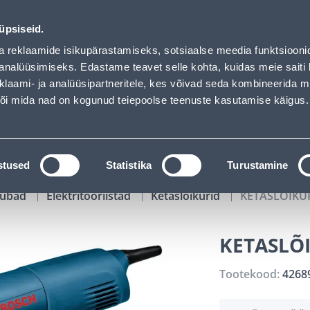
01
20
06
22
Tuhanded tooted -40% (al 10€)
P
T
MIN
S
üpsiseid.
ndus
Teenused
Karjäärileht
a reklaamide isikupärastamiseks, sotsiaalse meedia funktsiooni
analüüsimiseks. Edastame teavet selle kohta, kuidas meie saiti 
klaami- ja analüüsipartneritele, kes võivad seda kombineerida 
OTSI
Logi
 või mida nad on kogunud teiepoolse teenuste kasutamise käigus.
KATALOOGID
TÖÖRIISTALAENUTUS
J
stused
Statistika
Turustamine
kaubad
Elektritööriistad
Ketaslõikurid
KETASLÕIKU
KETASLÕ
Tootekood:
4268