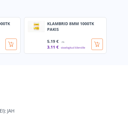
000TK
KLAMBRID 8MM 1000TK
PAKIS
5
.19 €
/tk
3
.11 €
sisselogitud kliendile
I): JAH