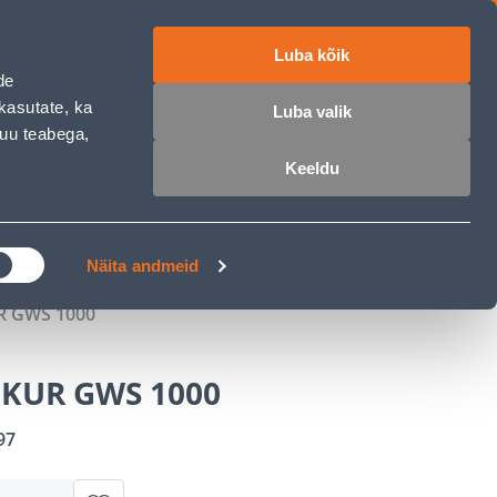
Luba kõik
ET
RU
EN
de
kasutate, ka
Luba valik
muu teabega,
 sisse
Ostunimekiri
Ostukorv
Keeldu
ÄRELMAKS
MEISTRIKLUBI
BLOGI
Näita andmeid
R GWS 1000
IKUR GWS 1000
97