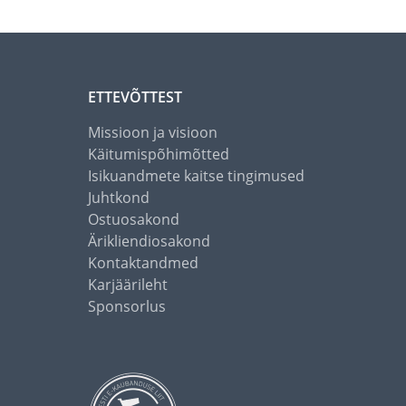
ETTEVÕTTEST
Missioon ja visioon
Käitumispõhimõtted
Isikuandmete kaitse tingimused
Juhtkond
Ostuosakond
Ärikliendiosakond
Kontaktandmed
Karjäärileht
Sponsorlus