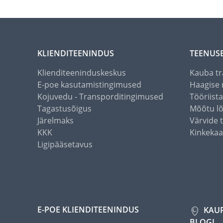
KLIENDITEENINDUS
TEENUS
Klienditeeninduskeskus
Kauba tr
E-poe kasutamistingimused
Haagise 
Kojuvedu - Transporditingimused
Tööriist
Tagastusõigus
Mõõtu l
Järelmaks
Värvide 
KKK
Kinkekaa
Ligipääsetavus
E-POE KLIENDITEENINDUS
KAU
BLOGI