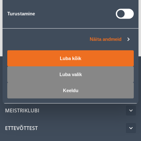
Turustamine
Spetsifikatsioon
Transport
Näita andmeid
Luba kõik
Luba valik
KLIENDITEENINDUS
Keeldu
TEENUSED
MEISTRIKLUBI
ETTEVÕTTEST