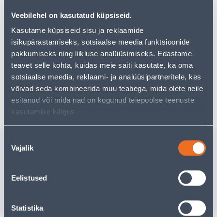
Veebilehel on kasutatud küpsiseid.
Kasutame küpsiseid sisu ja reklaamide
Vaata saadavust
isikupärastamiseks, sotsiaalse meedia funktsioonide
pakkumiseks ning liikluse analüüsimiseks. Edastame
teavet selle kohta, kuidas meie saiti kasutate, ka oma
Eeldatav kojuvedu 4,19 € al. 2-5 tööpäeva
sotsiaalse meedia, reklaami- ja analüüsipartneritele, kes
võivad seda kombineerida muu teabega, mida olete neile
Poest kätte, alates 10.08.2026
esitanud või mida nad on kogunud teiepoolse teenuste
kasutamise käigus.
Nõusoleku
Sarnased tooted
Vajalik
valik
LIIMPUIT KUUSK
LIIMPUI
18X200X800MM
18X300X
Eelistused
8
.26 €
18
.66 €
/tk
/t
4
.96 €
11
.20 €
sisselogitud kliendile
sisselogitud kl
Statistika