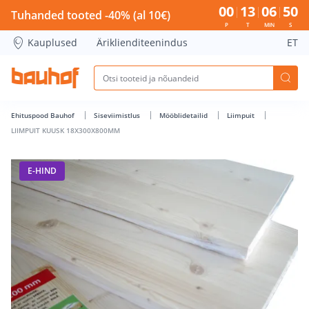
LIIMPUIT KUUSK 18X300X800MM - Bauhof has loaded
00
13
06
50
Tuhanded tooted -40% (al 10€)
P
T
MIN
S
Kauplused
Äriklienditeenindus
ET
Ehituspood Bauhof
Siseviimistlus
Mööblidetailid
Liimpuit
LIIMPUIT KUUSK 18X300X800MM
E-HIND