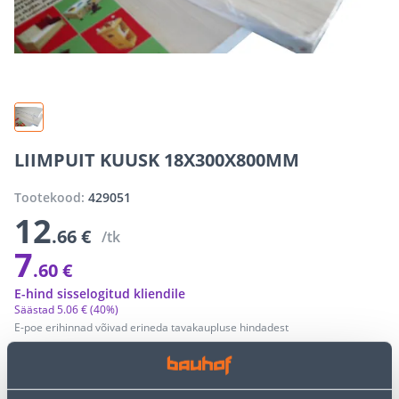
LIIMPUIT KUUSK 18X300X800MM
Tootekood:
429051
12
.66 €
/tk
7
.60 €
E-hind sisselogitud kliendile
Säästad
5
.
06 €
(40%)
E-poe erihinnad võivad erineda tavakaupluse hindadest
−
+
LISA OSTUKORVI