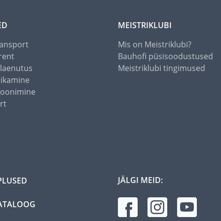
ED
MEISTRIKLUBI
ansport
Mis on Meistriklubi?
rent
Bauhofi püsisoodustused
alaenutus
Meistriklubi tingimused
õikamine
toonimine
rt
JÄLGI MEID:
PLUSED
ATALOOG