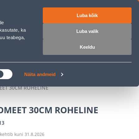
Luba kõik
ET
RU
EN
de
kasutate, ka
Luba valik
muu teabega,
 sisse
Ostunimekiri
Ostukorv
Keeldu
ÄRELMAKS
MEISTRIKLUBI
BLOGI
Näita andmeid
ET 30CM ROHELINE
OMEET 30CM ROHELINE
13
kehtib kuni
31.8.2026