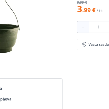
9
.99 €
3
.99 €
/ tk
−
Vaata saada
va
ööpäeva