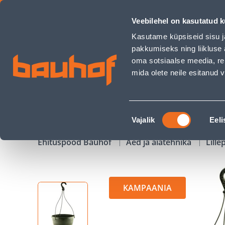
AMPEL KOMEET 30CM ROHELINE - Bauhof has loaded
Veebilehel on kasutatud k
Kauplused
Äriklienditeenindus
Klienditeeni
Kasutame küpsiseid sisu j
pakkumiseks ning liikluse 
oma sotsiaalse meedia, re
mida olete neile esitanud
TOOTED
KAMPAANIAD
Nõusoleku
Vajalik
Eeli
valik
Ehituspood Bauhof
Aed ja aiatehnika
Lille
KAMPAANIA