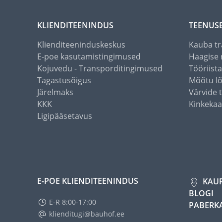
KLIENDITEENINDUS
TEENUS
Klienditeeninduskeskus
Kauba tr
E-poe kasutamistingimused
Haagise 
Kojuvedu - Transporditingimused
Tööriist
Tagastusõigus
Mõõtu l
Järelmaks
Värvide 
KKK
Kinkekaa
Ligipääsetavus
E-POE KLIENDITEENINDUS
KAU
BLOGI
E-R 8:00-17:00
PABERK
klienditugi@bauhof.ee