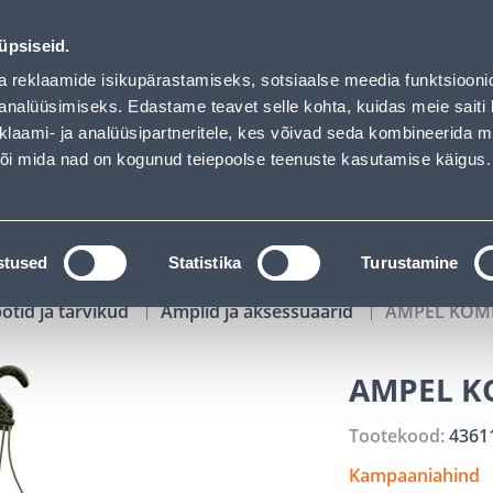
02
05
55
59
Tuhanded tooted -40% (al 10€)
P
T
MIN
S
üpsiseid.
ndus
Teenused
Karjäärileht
a reklaamide isikupärastamiseks, sotsiaalse meedia funktsiooni
analüüsimiseks. Edastame teavet selle kohta, kuidas meie saiti 
klaami- ja analüüsipartneritele, kes võivad seda kombineerida 
OTSI
Logi
 või mida nad on kogunud teiepoolse teenuste kasutamise käigus.
KATALOOGID
TÖÖRIISTALAENUTUS
J
stused
Statistika
Turustamine
potid ja tarvikud
Amplid ja aksessuaarid
AMPEL KOME
AMPEL K
Tootekood:
4361
Kampaaniahind