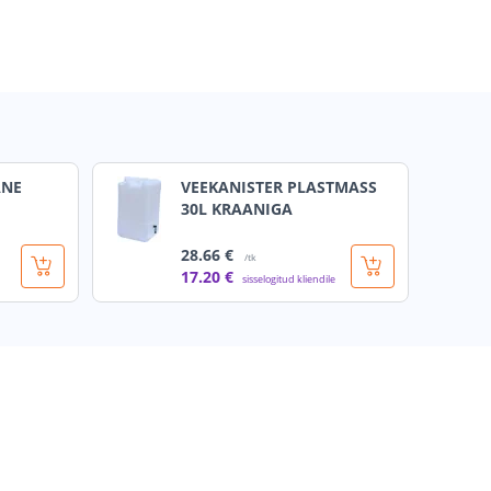
ANE
VEEKANISTER PLASTMASS
30L KRAANIGA
28
.66 €
/tk
17
.20 €
sisselogitud kliendile