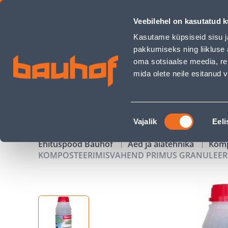
KOMPOSTEERIMISVAHEND PRIMUS GRANULEERITUD 500G - 
Veebilehel on kasutatud k
Kauplused
Äriklienditeenindus
Klienditeeni
Kasutame küpsiseid sisu j
pakkumiseks ning liikluse 
oma sotsiaalse meedia, re
mida olete neile esitanud
TOOTED
KAMPAANIAD
Nõusoleku
Vajalik
Eeli
valik
Ehituspood Bauhof
Aed ja aiatehnika
Komp
KOMPOSTEERIMISVAHEND PRIMUS GRANULEER