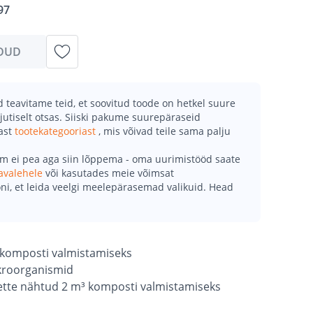
97
DUD
teavitame teid, et soovitud toode on hetkel suure
jutiselt otsas. Siiski pakume suurepäraseid
mast
tootekategooriast
, mis võivad teile sama palju
õm ei pea aga siin lõppema - oma uurimistööd saate
avalehele
või kasutades meie võimsat
ni, et leida veelgi meelepärasemad valikuid. Head
e komposti valmistamiseks
kroorganismid
ette nähtud 2 m³ komposti valmistamiseks