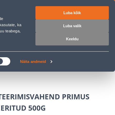
Luba kõik
ET
RU
EN
de
kasutate, ka
Luba valik
muu teabega,
 sisse
Ostunimekiri
Ostukorv
Keeldu
ÄRELMAKS
MEISTRIKLUBI
BLOGI
Näita andmeid
EERIMISVAHEND PRIMUS
ERITUD 500G