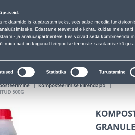
Bauhof has loaded
01
08
05
58
Tuhanded tooted -40% (al 10€)
P
T
MIN
S
üpsiseid.
ndus
Teenused
Karjäärileht
a reklaamide isikupärastamiseks, sotsiaalse meedia funktsiooni
analüüsimiseks. Edastame teavet selle kohta, kuidas meie saiti 
klaami- ja analüüsipartneritele, kes võivad seda kombineerida 
OTSI
Logi
 või mida nad on kogunud teiepoolse teenuste kasutamise käigus.
KATALOOGID
TÖÖRIISTALAENUTUS
J
stused
Statistika
Turustamine
osteerimine
Komposteerimise kiirendajad
ITUD 500G
KOMPOST
GRANULE