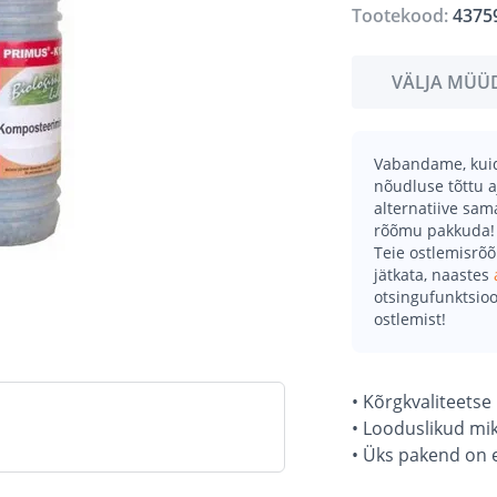
Tootekood:
4375
VÄLJA MÜÜ
Vabandame, kuid 
nõudluse tõttu a
alternatiive sa
rõõmu pakkuda!
Teie ostlemisrõ
jätkata, naastes
otsingufunktsioo
ostlemist!
• Kõrgkvaliteets
• Looduslikud mi
• Üks pakend on 