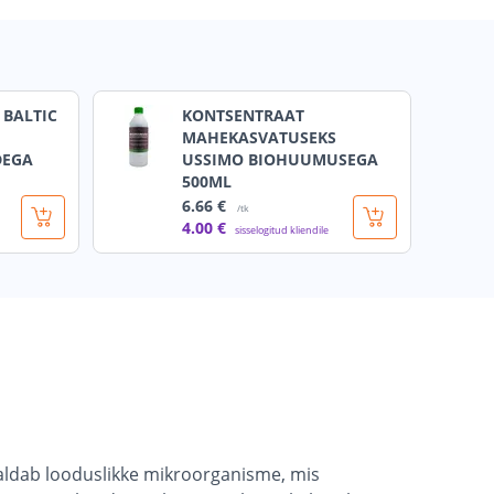
 BALTIC
KONTSENTRAAT
MAHEKASVATUSEKS
DEGA
USSIMO BIOHUUMUSEGA
500ML
6
.66 €
/tk
4
.00 €
sisselogitud kliendile
saldab looduslikke mikroorganisme, mis