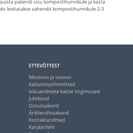
uista pakendi sisu kompostihunnikule ja kasta
ks levitatakse vahendit kompostihunnikule 2-3
ETTEVÕTTEST
Missioon ja visioon
Käitumispõhimõtted
Isikuandmete kaitse tingimused
Juhtkond
Ostuosakond
Ärikliendiosakond
Kontaktandmed
Karjäärileht