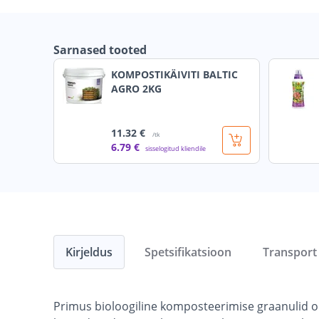
Sarnased tooted
KOMPOSTIKÄIVITI BALTIC
AGRO 2KG
11
.32 €
/tk
6
.79 €
sisselogitud kliendile
Kirjeldus
Spetsifikatsioon
Transport
Primus bioloogiline komposteerimise graanulid o