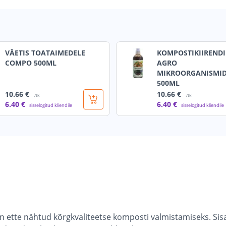
VÄETIS TOATAIMEDELE
KOMPOSTIKIIRENDI
COMPO 500ML
AGRO
MIKROORGANISMI
500ML
10
.66 €
10
.66 €
/tk
/tk
6
.40 €
6
.40 €
sisselogitud kliendile
sisselogitud kliendile
n ette nähtud kõrgkvaliteetse komposti valmistamiseks. Si