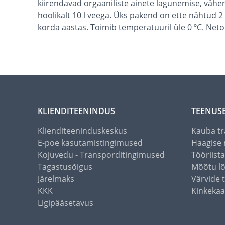
kiirendavad orgaaniliste ainete lagunemise, vä
hoolikalt 10 l veega. Üks pakend on ette nähtud
korda aastas. Toimib temperatuuril üle 0 ºC. Neto:
KLIENDITEENINDUS
TEENUS
Klienditeeninduskeskus
Kauba tr
E-poe kasutamistingimused
Haagise 
Kojuvedu - Transporditingimused
Tööriist
Tagastusõigus
Mõõtu l
Järelmaks
Värvide 
KKK
Kinkekaa
Ligipääsetavus