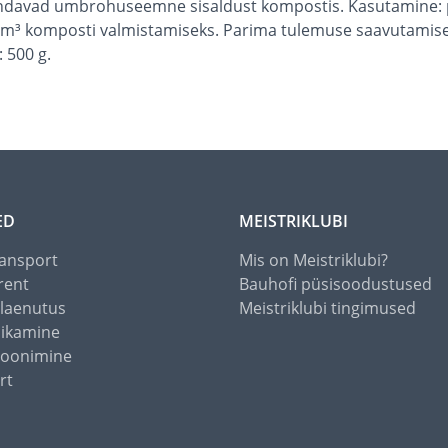
hendavad umbrohuseemne sisaldust kompostis. Kasutamine: p
 2 m³ komposti valmistamiseks. Parima tulemuse saavutamise
 500 g.
ED
MEISTRIKLUBI
ansport
Mis on Meistriklubi?
rent
Bauhofi püsisoodustused
alaenutus
Meistriklubi tingimused
õikamine
toonimine
rt