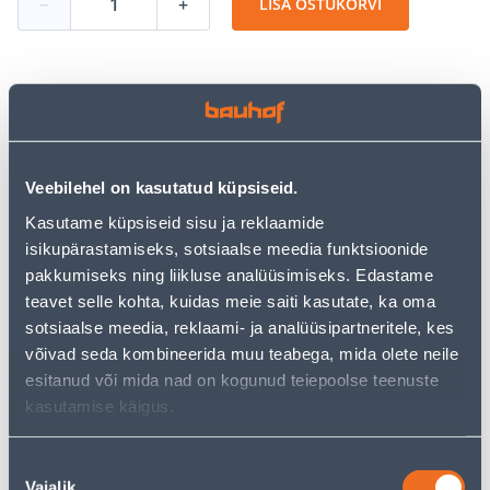
−
+
LISA OSTUKORVI
Vaata saadavust
• Vahtpolüstüreenplaatide kinnitamiseks ja neile
Veebilehel on kasutatud küpsiseid.
õhukese sarrusekihi tegemiseks hoonete
Kasutame küpsiseid sisu ja reklaamide
soojustamisel kergmärjal meetodil.
isikupärastamiseks, sotsiaalse meedia funktsioonide
• Elastne ja vastupidav.
pakkumiseks ning liikluse analüüsimiseks. Edastame
• Ilmastikukindel.
teavet selle kohta, kuidas meie saiti kasutate, ka oma
• 14-päevane tagastusõigus.
sotsiaalse meedia, reklaami- ja analüüsipartneritele, kes
võivad seda kombineerida muu teabega, mida olete neile
esitanud või mida nad on kogunud teiepoolse teenuste
Poest kätte, alates 10.08.2026
kasutamise käigus.
Eeldatav kojuvedu al. 16,90 € al. 2-5 tööpäeva
Nõusoleku
Vajalik