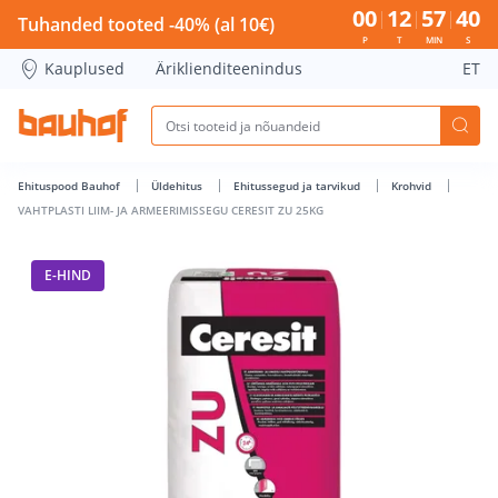
VAHTPLASTI LIIM- JA ARMEERIMISSEGU CERESIT ZU 25KG - B
00
12
57
39
Tuhanded tooted -40% (al 10€)
P
T
MIN
S
Kauplused
Äriklienditeenindus
ET
Ehituspood Bauhof
Üldehitus
Ehitussegud ja tarvikud
Krohvid
VAHTPLASTI LIIM- JA ARMEERIMISSEGU CERESIT ZU 25KG
E-HIND