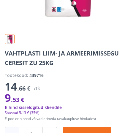
VAHTPLASTI LIIM- JA ARMEERIMISSEGU
CERESIT ZU 25KG
Tootekood:
439716
14
.66 €
/tk
9
.53 €
E-hind sisselogitud kliendile
Säästad
5
.
13 €
(35%)
E-poe erihinnad võivad erineda tavakaupluse hindadest