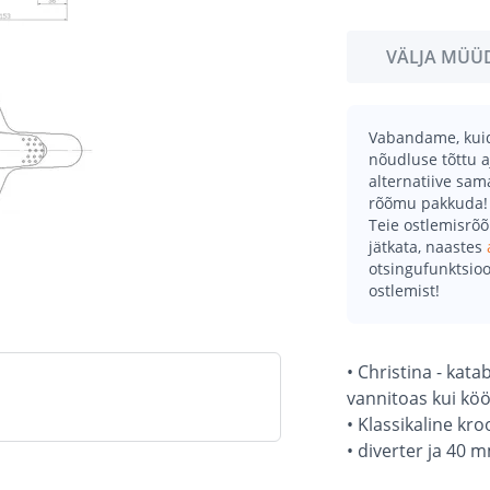
VÄLJA MÜÜ
Vabandame, kuid 
nõudluse tõttu a
alternatiive sa
rõõmu pakkuda!
Teie ostlemisrõ
jätkata, naastes
otsingufunktsioo
ostlemist!
• Christina - kat
vannitoas kui köö
• Klassikaline kr
• diverter ja 40 