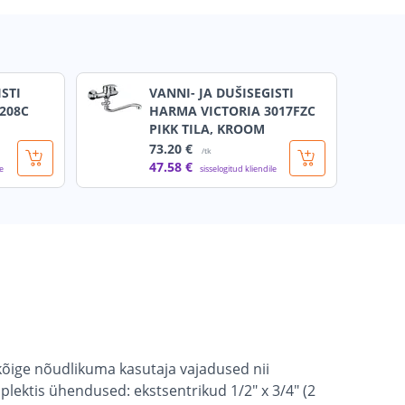
ISTI
VANNI- JA DUŠISEGISTI
208C
HARMA VICTORIA 3017FZC
PIKK TILA, KROOM
73
.20 €
/tk
47
.58 €
le
sisselogitud kliendile
 kõige nõudlikuma kasutaja vajadused nii
plektis ühendused: ekstsentrikud 1/2" x 3/4" (2