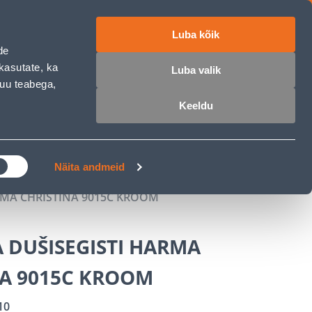
Luba kõik
ET
RU
EN
de
kasutate, ka
Luba valik
muu teabega,
 sisse
Ostunimekiri
Ostukorv
Keeldu
ÄRELMAKS
MEISTRIKLUBI
BLOGI
Näita andmeid
ARMA CHRISTINA 9015C KROOM
A DUŠISEGISTI HARMA
NA 9015C KROOM
10