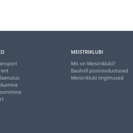
ED
MEISTRIKLUBI
ansport
Mis on Meistriklubi?
rent
Bauhofi püsisoodustused
alaenutus
Meistriklubi tingimused
õikamine
toonimine
rt