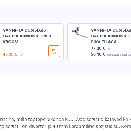
VANNI- JA DUŠISEGISTI
VANNI- JA DUŠISEG
HARMA ARMONIE 1203C
HARMA ARMONIE 1
KROOM
PIKA TILAGA
77
.20 €
/tk
45
.99 €
50
.18 €
sisselogitud kliendi
/tk
Christina, mille tooteperekonda kuuluvad segistid katavad ka
a segistil on diverter ja 40 mm keraamiline segistisisu. Kom