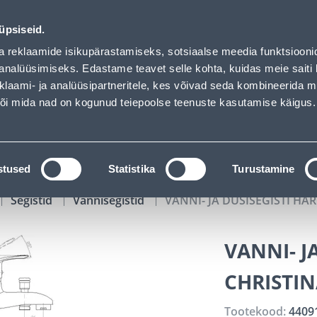
auhof has loaded
00
05
55
35
Kuni 20% LISAKS koodiga!
P
T
MIN
S
üpsiseid.
ndus
Teenused
Karjäärileht
a reklaamide isikupärastamiseks, sotsiaalse meedia funktsiooni
analüüsimiseks. Edastame teavet selle kohta, kuidas meie saiti 
klaami- ja analüüsipartneritele, kes võivad seda kombineerida 
OTSI
Logi
 või mida nad on kogunud teiepoolse teenuste kasutamise käigus.
KATALOOGID
TÖÖRIISTALAENUTUS
J
stused
Statistika
Turustamine
Segistid
Vannisegistid
VANNI- JA DUŠISEGISTI H
VANNI- J
CHRISTI
Tootekood:
4409