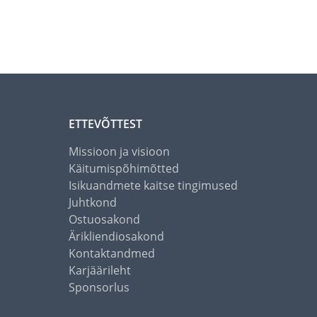
ETTEVÕTTEST
Missioon ja visioon
Käitumispõhimõtted
Isikuandmete kaitse tingimused
Juhtkond
Ostuosakond
Ärikliendiosakond
Kontaktandmed
Karjäärileht
Sponsorlus