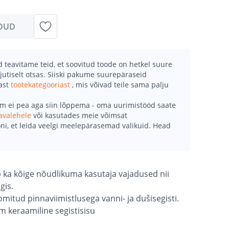
DUD
teavitame teid, et soovitud toode on hetkel suure
jutiselt otsas. Siiski pakume suurepäraseid
mast
tootekategooriast
, mis võivad teile sama palju
õm ei pea aga siin lõppema - oma uurimistööd saate
avalehele
või kasutades meie võimsat
ni, et leida veelgi meelepärasemad valikuid. Head
ab ka kõige nõudlikuma kasutaja vajadused nii
gis.
oomitud pinnaviimistlusega vanni- ja dušisegisti.
mm keraamiline segistisisu