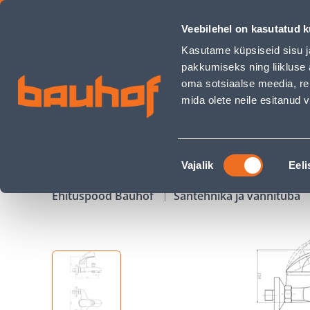
VANNI- JA DUŠISEGISTI HARMA CHRISTINA 9015C KROOM - B
Veebilehel on kasutatud k
Kauplused
Äriklienditeenindus
Klienditeeni
Kasutame küpsiseid sisu j
pakkumiseks ning liikluse 
oma sotsiaalse meedia, re
mida olete neile esitanud
TOOTED
KAMPAANIAD
Nõusoleku
Vajalik
Eeli
valik
Ehituspood Bauhof
Santehnika ja vannituba