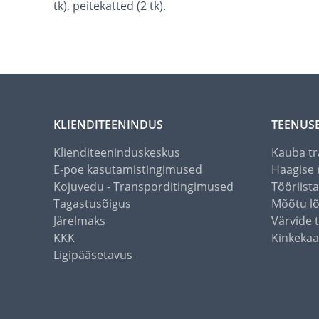
tk), peitekatted (2 tk).
KLIENDITEENINDUS
TEENUS
Klienditeeninduskeskus
Kauba tr
E-poe kasutamistingimused
Haagise 
Kojuvedu - Transporditingimused
Tööriist
Tagastusõigus
Mõõtu l
Järelmaks
Värvide 
KKK
Kinkekaa
Ligipääsetavus